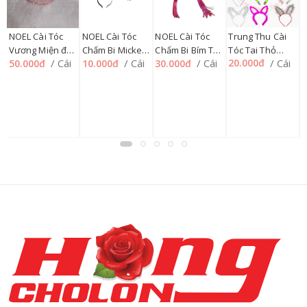
T
T
Trung Thu Cài
NOEL Cài Tóc
NOEL Cài Tóc
NOEL Cài Tóc
i
4
Đ
Tóc Tai Thỏ
Vương Miện đủ
Chấm Bi Mickey
Chấm Bi Bím Tóc
2
/ Cái
/ Cái
/ Cái
/ Cái
20.000đ
50.000đ
10.000đ
30.000đ
Nhiều Mẫu
mẫu
Nơ đen
Dài
60230