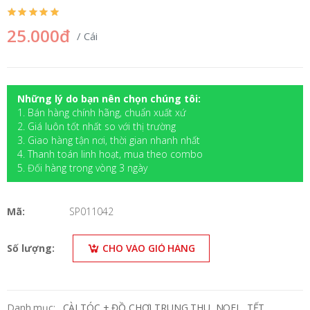
25.000đ
/ Cái
Những lý do bạn nên chọn chúng tôi:
1. Bán hàng chính hãng, chuẩn xuất xứ
2. Giá luôn tốt nhất so với thị trường
3. Giao hàng tận nơi, thời gian nhanh nhất
4. Thanh toán linh hoạt, mua theo combo
5. Đối hàng trong vòng 3 ngày
Mã:
SP011042
Số lượng:
CHO VÀO GIỎ HÀNG
Danh mục:
CÀI TÓC + ĐỒ CHƠI TRUNG THU, NOEL, TẾT