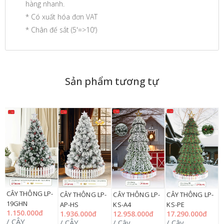
hàng nhanh.
* Có xuất hóa đơn VAT
* Chân đế sắt (5'=>10')
Sản phẩm tương tự
CÂY THÔNG LP-
C
CÂY THÔNG LP-
CÂY THÔNG LP-
CÂY THÔNG LP-
19GHN
K
AP-HS
KS-A4
KS-PE
1.150.000đ
2
1.936.000đ
12.958.000đ
17.290.000đ
/ CÂY
/
/ CÂY
/ Cây
/ Cây