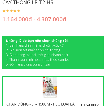
CÂY THÔNG LP-T2-HS
1.164.000đ - 4.307.000đ
Những lý do bạn nên chọn chúng tôi:
1. Bán hàng chính hãng, chuẩn xuất xứ
2. Giá luôn tốt nhất so với thị trường
3. Giao hàng tận nơi, thời gian nhanh nhất
4. Thanh toán linh hoạt, mua theo combo
5. Đối hàng trong vòng 3 ngày
CHÂN ĐỨNG - 5' = 150CM - PE 3 LOẠI LÁ
1.164.000đ