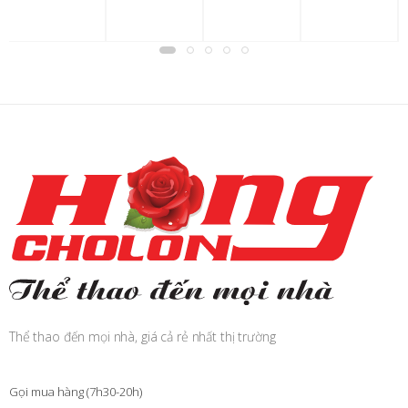
J
1
n
Thể thao đến mọi nhà, giá cả rẻ nhất thị trường
Gọi mua hàng (7h30-20h)