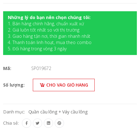
Những lý do bạn nên chọn chúng tôi:
1. Bán hàng chính hãng, chuẩn xuất xứ
2. Giá luôn tốt nhất so với thị trường
3. Giao hàng tận nơi, thời gian nhanh nhất
4. Thanh toán linh hoạt, mua theo combo
5. Đối hàng trong vòng 3 ngày
Mã:
SP019672
Số lượng:
CHO VÀO GIỎ HÀNG
Danh mục:
Quần cầu lông + Váy cầu lông
Chia sẻ: