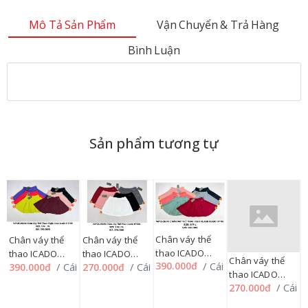
Mô Tả Sản Phẩm
Vận Chuyển & Trả Hàng
Bình Luận
Sản phẩm tương tự
Chân váy thể
Chân váy thể
Chân váy thể
thao ICADO
thao ICADO
thao ICADO
Chân váy thể
/ Cái
390.000đ
/ Cái
/ Cái
390.000đ
270.000đ
HT103 HIGHT
HT105, 276QA
HT604, 276QA
thao ICADO
CLASS, 276QA
i
/ Cái
270.000đ
SA601 BASIC,
Q
276QA