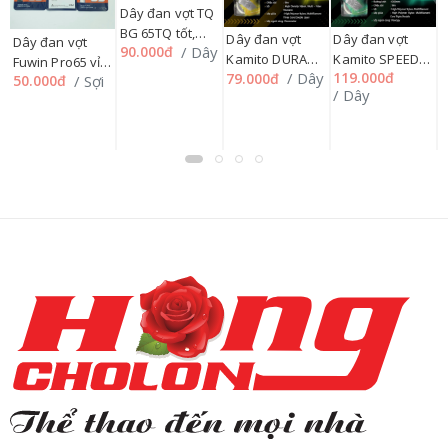
Dây đan vợt TQ
BG 65TQ tốt,
Dây đan vợt
Dây đan vợt
D
Dây đan vợt
/ Dây
90.000đ
07TQ'''
Kamito DURA
Kamito SPEED
K
Fuwin Pro65 vỉ
/ Dây
119.000đ
1
79.000đ
KBS75 0.75mm,
KBS66 0.66mm,
K
/ Sợi
50.000đ
146L
/ Dây
/
192MZN06PK
192MZN06PK