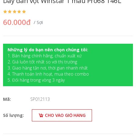
Dây đan vợt Winstar 1 màu Pro68 146L
60.000đ
/ Sợi
Những lý do bạn nên chọn chúng tôi:
1. Bán hàng chính hãng, chuẩn xuất xứ
2. Giá luôn tốt nhất so với thị trường
3. Giao hàng tận nơi, thời gian nhanh nhất
4. Thanh toán linh hoạt, mua theo combo
5. Đối hàng trong vòng 3 ngày
Mã:
SP012113
Số lượng:
CHO VÀO GIỎ HÀNG