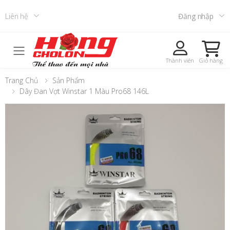
Liên hệ
Đăng nhập
Toggle mobile menu
Thành viên
Giỏ hàng
Trang Chủ
Sản Phẩm
Dây Đan Vợt Winstar 1 Màu Pro68 146L