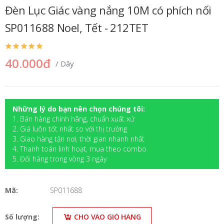
Đèn Lục Giác vàng nắng 10M có phích nối
SP011688 Noel, Tết - 212TET
40.000đ
/ Dây
Những lý do bạn nên chọn chúng tôi:
1. Bán hàng chính hãng, chuẩn xuất xứ
2. Giá luôn tốt nhất so với thị trường
3. Giao hàng tận nơi, thời gian nhanh nhất
4. Thanh toán linh hoạt, mua theo combo
5. Đối hàng trong vòng 3 ngày
Mã:
SP011688
Số lượng:
CHO VÀO GIỎ HÀNG