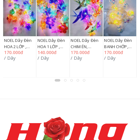
N
g
N
NOEL Dây Đèn
NOEL Dây Đèn
NOEL Dây Đèn
NOEL Dây Đèn
y
)
3
N
HOA 2 LỚP ,
HOA 1 LỚP ,
CHIM ÉN,
BANH CHỚP,
/
3
170.000đ
140.000đ
170.000đ
170.000đ
249HMUA
249HMUA
249HMUA
249HMUA
/ Dây
/ Dây
/ Dây
/ Dây