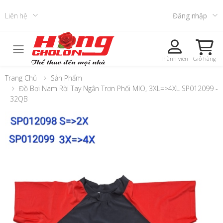
Liên hệ
Đăng nhập
Toggle mobile menu
Thành viên
Giỏ hàng
Trang Chủ
Sản Phẩm
Đồ Bơi Nam Rời Tay Ngắn Trơn Phối MIO, 3XL=>4XL SP012099 -
32QB