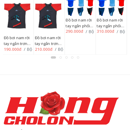
Đ
t
Đồ bơi nam rời
Đồ bơi nam rời
3
v
tay ngắn phối
tay ngắn phối
/ Bộ
/ Bộ
290.000đ
310.000đ
M
xéo vai Hswim
xéo vai Hswim
u
1
M=>XL,
2XL=>4XL,
Đồ bơi nam rời
Đồ bơi nam rời
ộ
171B9643
171B9644
tay ngắn trơn
tay ngắn trơn
/ Bộ
/ Bộ
190.000đ
210.000đ
phối MIO,
phối MIO,
S=>2XL
3XL=>4XL
SP012098 -
SP012099 -
32QB
32QB