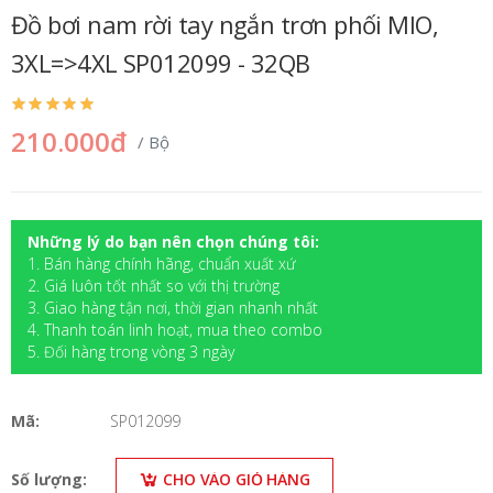
Đồ bơi nam rời tay ngắn trơn phối MIO,
3XL=>4XL SP012099 - 32QB
210.000đ
/ Bộ
Những lý do bạn nên chọn chúng tôi:
1. Bán hàng chính hãng, chuẩn xuất xứ
2. Giá luôn tốt nhất so với thị trường
3. Giao hàng tận nơi, thời gian nhanh nhất
4. Thanh toán linh hoạt, mua theo combo
5. Đối hàng trong vòng 3 ngày
Mã:
SP012099
Số lượng:
CHO VÀO GIỎ HÀNG