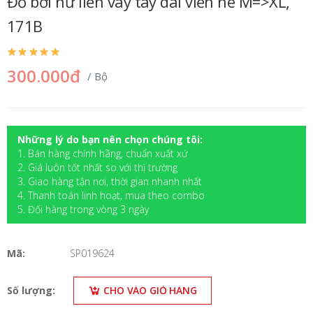
Đồ bơi nữ liền váy tay dài viền né M=>XL,
171B
300.000đ
/ Bộ
Những lý do bạn nên chọn chúng tôi:
1. Bán hàng chính hãng, chuẩn xuất xứ
2. Giá luôn tốt nhất so với thị trường
3. Giao hàng tận nơi, thời gian nhanh nhất
4. Thanh toán linh hoạt, mua theo combo
5. Đối hàng trong vòng 3 ngày
Mã:
SP019624
Số lượng:
CHO VÀO GIỎ HÀNG