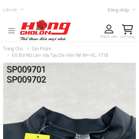
Liên hệ
Đăng nhập
Toggle mobile menu
Thành viên
Giỏ hàng
Trang Chủ
Sản Phẩm
Đồ Bơi Nữ Liền Váy Tay Dài Viền Né M=>XL, 171B