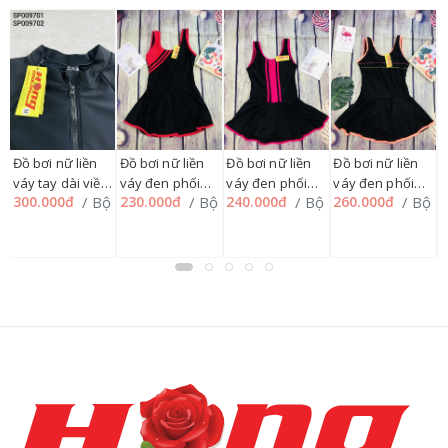
Đ
S
Đồ bơi nữ liền
Đồ bơi nữ liền
Đồ bơi nữ liền
Đồ bơi nữ liền
3
c
n
váy tay dài viền
váy đen phối
váy đen phối
váy đen phối
ộ
/ Bộ
/ Bộ
/ Bộ
/ Bộ
300.000đ
230.000đ
240.000đ
260.000đ
né M=>XL, 171B
màu 4XL, 28B
màu 5XL, 28B
màu 6XL, 28B
(
3