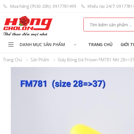
Mua hàng (7h30-20h): 0917781499
Khiếu nại 24/7: 0917781
Search
DANH MỤC SẢN PHẨM
TRANG CHỦ
GIỚI T
Trang Chủ
Sản Phẩm
Giày Bóng Đá Prowin FM781 Nhí 28=>37