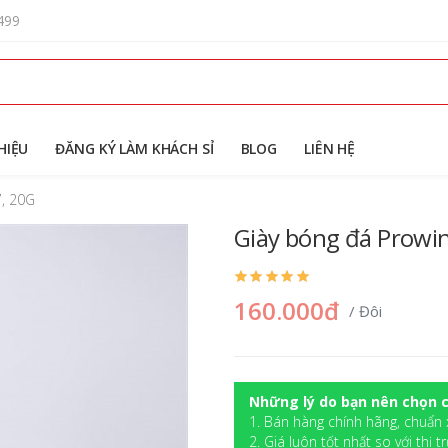
499
HIỆU
ĐĂNG KÝ LÀM KHÁCH SỈ
BLOG
LIÊN HỆ
, 20G
Giày bóng đá Prowi
160.000đ
/ Đôi
Những lý do bạn nên chọn c
1. Bán hàng chính hãng, chuẩn 
2. Giá luôn tốt nhất so với thị t