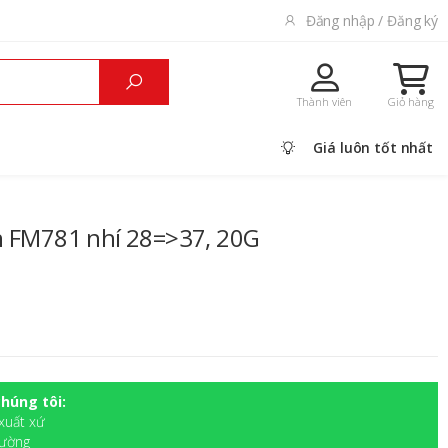
Đăng nhập / Đăng ký
Thành viên
Giỏ hàng
Giá luôn tốt nhất
n FM781 nhí 28=>37, 20G
húng tôi:
xuất xứ
rường