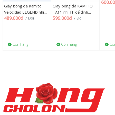
600.0
RACER 
Giày bóng đá Kamito
Giày bóng đá KAMITO
Velocidad LEGEND nhí
TA11 nhí TF đế đinh
489.000đ
599.000đ
/ Đôi
/ Đôi
TF KMKA2301, 30=>37
KMKA2302 , 33=>37
192MZN03GK
192MZN03GK
Còn hàng
Còn hàng
Còn