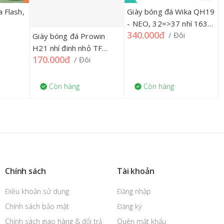
 Flash,
Giày bóng đá Wika QH19
- NEO, 32=>37 nhí 163G
340.000đ
/ Đôi
(Quang Hải) & QH19-
Giày bóng đá Prowin
NEO 2
H21 nhí đinh nhỏ TF
170.000đ
/ Đôi
33=>37 đủ màu, 20G
Còn hàng
Còn hàng
Chính sách
Tài khoản
Điều khoản sử dụng
Đăng nhập
Chính sách bảo mật
Đăng ký
Chính sách giao hàng & đổi trả
Quên mật khẩu