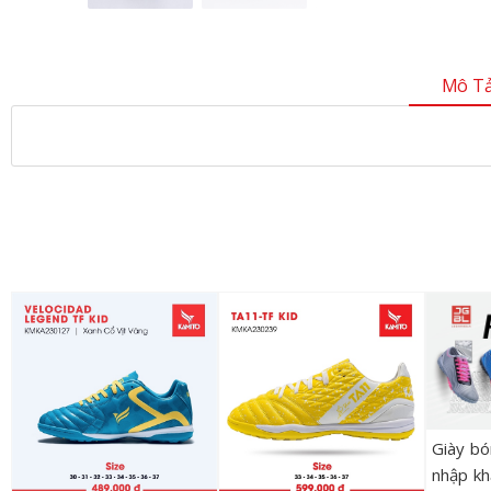
Mô Tả
Giày b
nhập kh