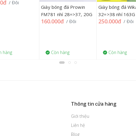
00đ
/ Đôi
JG2223, 09ĐL
Giày bóng đá Prowin
Giày bóng đá Wika
FM781 nhí 28=>37, 20G
32=>38 nhí 163G
160.000đ
250.000đ
/ Đôi
/ Đôi
 hàng
Còn hàng
Còn hàng
Thông tin cửa hàng
Giới thiệu
Liên hệ
Blog