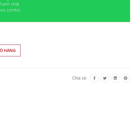
 nhanh nhất
 theo combo
IỎ HÀNG
Chia sẻ: