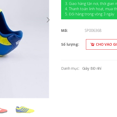
3. Giao hàng tận nơi, thời gian
4. Thanh toán linh hoạt, mua
5. Đối hàng trong vòng 3 ngày
Mã:
SP006368
Số lượng:
CHO VÀO G
Danh mục:
Giày BĐ nhí