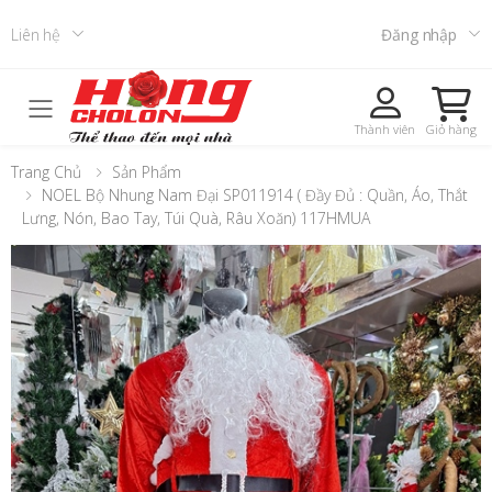
Liên hệ
Đăng nhập
Toggle mobile menu
Thành viên
Giỏ hàng
Trang Chủ
Sản Phẩm
NOEL Bộ Nhung Nam Đại SP011914 ( Đầy Đủ : Quần, Áo, Thắt
Lưng, Nón, Bao Tay, Túi Quà, Râu Xoăn) 117HMUA