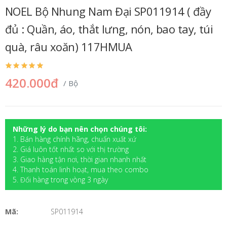
NOEL Bộ Nhung Nam Đại SP011914 ( đầy
đủ : Quần, áo, thắt lưng, nón, bao tay, túi
quà, râu xoăn) 117HMUA
420.000đ
/ Bộ
Những lý do bạn nên chọn chúng tôi:
1. Bán hàng chính hãng, chuẩn xuất xứ
2. Giá luôn tốt nhất so với thị trường
3. Giao hàng tận nơi, thời gian nhanh nhất
4. Thanh toán linh hoạt, mua theo combo
5. Đối hàng trong vòng 3 ngày
Mã:
SP011914