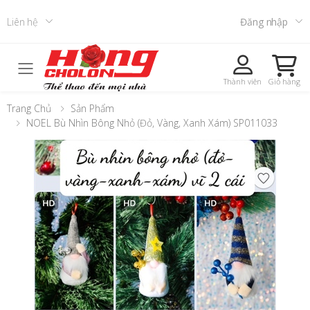
Liên hệ
Đăng nhập
Toggle mobile menu
Thành viên
Giỏ hàng
Trang Chủ
Sản Phẩm
NOEL Bù Nhìn Bông Nhỏ (Đỏ, Vàng, Xanh Xám) SP011033