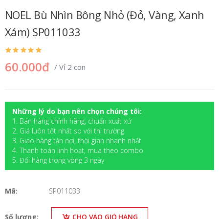
NOEL Bù Nhìn Bông Nhỏ (Đỏ, Vàng, Xanh
Xám) SP011033
60.000đ
/ Vỉ 2 con
Những lý do bạn nên chọn chúng tôi:
1. Bán hàng chính hãng, chuẩn xuất xứ
2. Giá luôn tốt nhất so với thị trường
3. Giao hàng tận nơi, thời gian nhanh nhất
4. Thanh toán linh hoạt, mua theo combo
5. Đối hàng trong vòng 3 ngày
Mã:
SP011033
Số lượng:
CHO VÀO GIỎ HÀNG