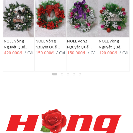
N
NOEL Vòng
NOEL Vòng
NOEL Vòng
NOEL Vòng
L
Nguyệt Quế
Nguyệt Quế
Nguyệt Quế
Nguyệt Quế
5
C
/ Cái
/ Cái
/ Cái
/ Cái
420.000đ
150.000đ
150.000đ
120.000đ
70cm SP012357
40cm SP012358,
35cm SP012359
30cm SP012360
226HMUA