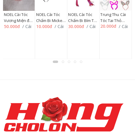
T
T
Trung Thu Cài
NOEL Cài Tóc
NOEL Cài Tóc
NOEL Cài Tóc
i
4
Đ
Tóc Tai Thỏ
Vương Miện đủ
Chấm Bi Mickey
Chấm Bi Bím Tóc
2
/ Cái
/ Cái
/ Cái
/ Cái
20.000đ
50.000đ
10.000đ
30.000đ
Nhiều Mẫu
mẫu
Nơ đen
Dài
60230