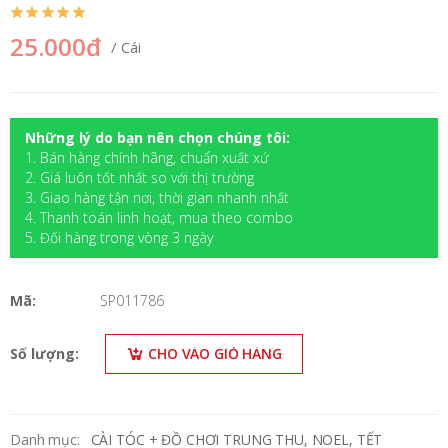
25.000đ
/ Cái
Những lý do bạn nên chọn chúng tôi:
1. Bán hàng chính hãng, chuẩn xuất xứ
2. Giá luôn tốt nhất so với thị trường
3. Giao hàng tận nơi, thời gian nhanh nhất
4. Thanh toán linh hoạt, mua theo combo
5. Đối hàng trong vòng 3 ngày
Mã:
SP011786
Số lượng:
CHO VÀO GIỎ HÀNG
Danh mục:
CÀI TÓC + ĐỒ CHƠI TRUNG THU, NOEL, TẾT