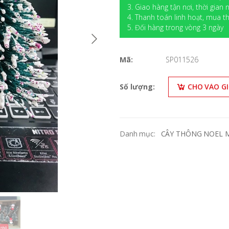
3. Giao hàng tận nơi, thời gian
4. Thanh toán linh hoạt, mua
5. Đối hàng trong vòng 3 ngày
Mã:
SP011526
Số lượng:
CHO VÀO G
Danh mục:
CÂY THÔNG NOEL M