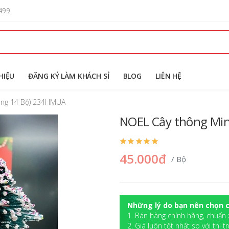
499
HIỆU
ĐĂNG KÝ LÀM KHÁCH SỈ
BLOG
LIÊN HỆ
hùng 14 Bộ) 234HMUA
NOEL Cây thông Min
45.000đ
/ Bộ
Những lý do bạn nên chọn c
1. Bán hàng chính hãng, chuẩn 
2. Giá luôn tốt nhất so với thị t