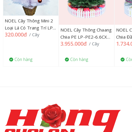
NOEL Cây Thông Mini 2
Loại Lá Có Trang Trí LP-
NOEL Cây Thông Chaang
NOEL C
320.000đ
/ Cây
TT90W-DC-19 Trắng
Chiia PE LP-PE2-6.6CX
Chiia Đ
3.955.000đ
1.734.
/ Cây
200CM chân xoay
Phủ Tuy
LP-DIA
Còn hàng
Còn hàng
Còn