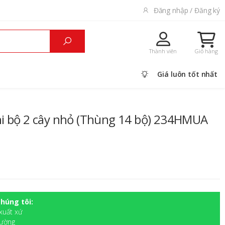
Đăng nhập / Đăng ký
Thành viên
Giỏ hàng
Giá luôn tốt nhất
i bộ 2 cây nhỏ (Thùng 14 bộ) 234HMUA
húng tôi:
xuất xứ
rường