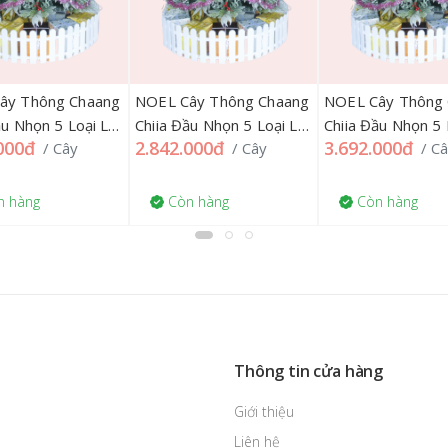
ây Thông Chaang
NOEL Cây Thông Chaang
NOEL Cây Thông
ầu Nhọn 5 Loại Lá
Chiia Đầu Nhọn 5 Loại Lá
Chiia Đầu Nhọn 5 
000đ
2.842.000đ
3.692.000đ
/ Cây
/ Cây
/ C
ết Gắn Trái Đỏ
Phủ Tuyết Gắn Trái Đỏ
Phủ Tuyết Gắn Tr
-5HS 150CM
LP-DIA-6.6HS 200CM
LP-DIA-6.6HSCX
chân xoay
 hàng
Còn hàng
Còn hàng
Thông tin cửa hàng
Giới thiệu
Liên hệ