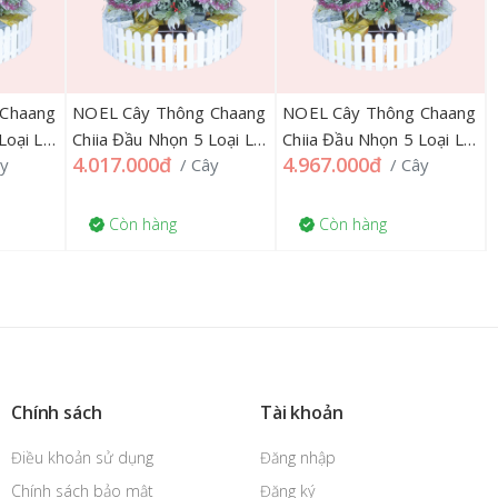
 Chaang
NOEL Cây Thông Chaang
NOEL Cây Thông Chaang
Loại Lá
Chiia Đầu Nhọn 5 Loại Lá
Chiia Đầu Nhọn 5 Loại Lá
4.017.000đ
4.967.000đ
ây
/ Cây
/ Cây
ái Đỏ
Phủ Tuyết Gắn Trái Đỏ
Phủ Tuyết Gắn Trái Đỏ
 200CM
LP-DIA-8HS 240CM
LP-DIA-8HSCX 240CM
chân xoay
Còn hàng
Còn hàng
Chính sách
Tài khoản
Điều khoản sử dụng
Đăng nhập
Chính sách bảo mật
Đăng ký