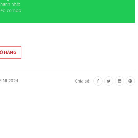
 nhanh nhất
 theo combo
IỎ HÀNG
INI 2024
Chia sẻ: