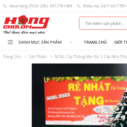
Mua hàng (7h30-20h): 0917781499
Khiếu nại 24/7: 0917781
Search
DANH MỤC SẢN PHẨM
TRANG CHỦ
GIỚI T
Trang Chủ
Sản Phẩm
NOEL Cây Thông Mini Bộ 2 Cây Nhỏ (T