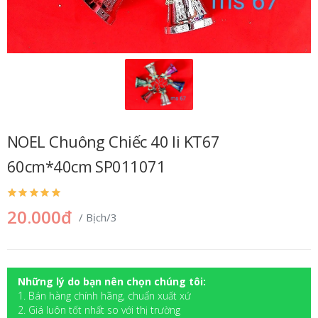
NOEL Chuông Chiếc 40 li KT67
60cm*40cm SP011071
20.000đ
/ Bịch/3
Những lý do bạn nên chọn chúng tôi:
1. Bán hàng chính hãng, chuẩn xuất xứ
2. Giá luôn tốt nhất so với thị trường