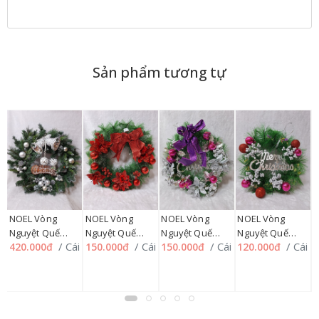
Sản phẩm tương tự
N
NOEL Vòng
NOEL Vòng
NOEL Vòng
NOEL Vòng
L
Nguyệt Quế
Nguyệt Quế
Nguyệt Quế
Nguyệt Quế
5
C
/ Cái
/ Cái
/ Cái
/ Cái
420.000đ
150.000đ
150.000đ
120.000đ
70cm SP012357
40cm SP012358,
35cm SP012359
30cm SP012360
226HMUA