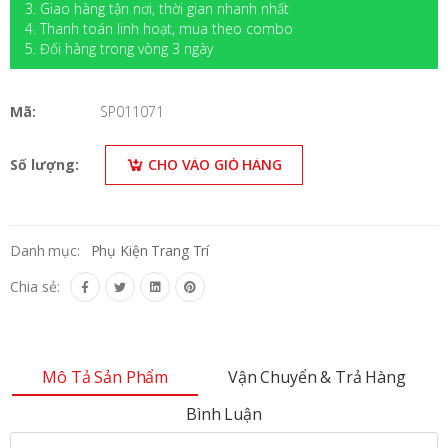
3. Giao hàng tận nơi, thời gian nhanh nhất
4. Thanh toán linh hoạt, mua theo combo
5. Đối hàng trong vòng 3 ngày
Mã:
SP011071
Số lượng:
CHO VÀO GIỎ HÀNG
Danh mục:
Phụ Kiện Trang Trí
Chia sẻ:
Mô Tả Sản Phẩm
Vận Chuyển & Trả Hàng
Bình Luận