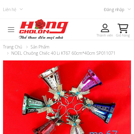
Liên hệ
Đăng nhập
Toggle mobile menu
Thành viên
Giỏ hàng
Trang Chủ
Sản Phẩm
NOEL Chuông Chiếc 40 Li KT67 60cm*40cm SP011071