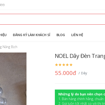
499
HIỆU
ĐĂNG KÝ LÀM KHÁCH SỈ
BLOG
LIÊN HỆ
g Nắng Bịch
NOEL Dây Đèn Trang
55.000đ
/ Dây
Những lý do bạn nên chọn c
1. Bán hàng chính hãng, chuẩn 
2. Giá luôn tốt nhất so với thị t