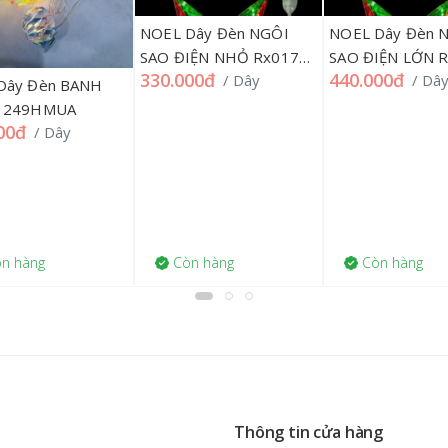
NOEL Dây Đèn NGÔI
NOEL Dây Đèn N
SAO ĐIỆN NHỎ Rx017
SAO ĐIỆN LỚN R
330.000đ
440.000đ
/ Dây
/ Dây
36CM, 198HMUA
60CM, 198HMUA
ây Đèn BANH
 249HMUA
00đ
/ Dây
 hàng
Còn hàng
Còn hàng
Thông tin cửa hàng