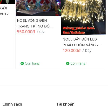
GÔI
x017
NOEL VÒNG ĐÈN
TRANG TRÍ NƠ ĐỎ
550.000đ
/ CÁI
SP017671, 198HMUA
NOEL DÂY ĐÈN LED
PHÁO CHÙM VÀNG -
120.000đ
/ Dây
TRANG TRÍ, 268HMUA
Còn hàng
Còn hàng
Chính sách
Tài khoản