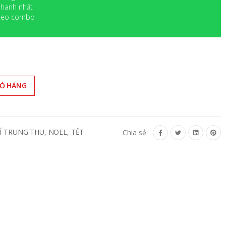
 nhanh nhất
 theo combo
IỎ HÀNG
Í TRUNG THU, NOEL, TẾT
Chia sẻ: