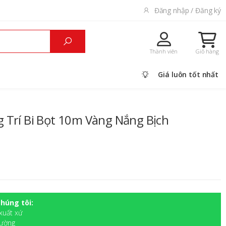
Đăng nhập / Đăng ký
Thành viên
Giỏ hàng
Giá luôn tốt nhất
 Trí Bi Bọt 10m Vàng Nắng Bịch
húng tôi:
xuất xứ
rường