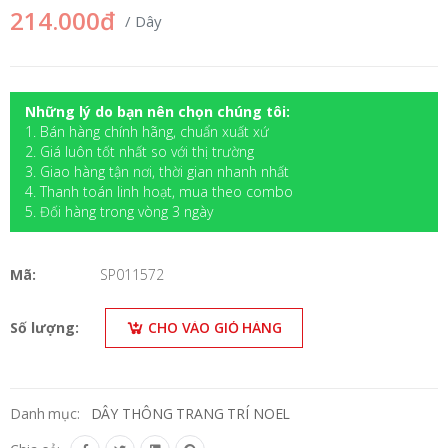
214.000đ
/ Dây
Những lý do bạn nên chọn chúng tôi:
1. Bán hàng chính hãng, chuẩn xuất xứ
2. Giá luôn tốt nhất so với thị trường
3. Giao hàng tận nơi, thời gian nhanh nhất
4. Thanh toán linh hoạt, mua theo combo
5. Đối hàng trong vòng 3 ngày
Mã:
SP011572
Số lượng:
CHO VÀO GIỎ HÀNG
Danh mục:
DÂY THÔNG TRANG TRÍ NOEL