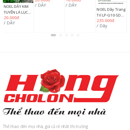
TRANG TRÍ
TRANG TRÍ
/ DÂY
/ DÂY
GIÁNG SINH
GIÁNG SINH
NOEL DÂY KIM
NOEL Dây Trang
N
2024 SQ049,
2024
TUYẾN LÁ LỤC
Trí LP-G10-SD
T
I
20.000đ
198HMUA
G
GIÁC 015 TRANG
235.000đ
7'= 210CM
2
/ DÂY
H
TRÍ GIÁNG SINH
/ Dây
/
CHAANG CHIIA 4
C
2024 KHP,
LOẠI LÁ PHỦ
198HMUA
TUYẾT CÓ
T
TRANG TRÍ
(
(TRANG TRÍ
G
GIÁNG SINH)
Thể thao đến mọi nhà, giá cả rẻ nhất thị trường