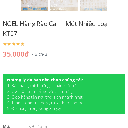
NOEL Hàng Rào Cảnh Mút Nhiều Loại
KT07
35.000đ
/ Bịch/2
Những lý do bạn nên chọn chúng tôi:
1. Bán hàng chính hãng, chuẩn xuất xứ
2. Giá luôn tốt nhất so với thị trường
3. Giao hàng tận nơi, thời gian nhanh nhất
4. Thanh toán linh hoạt, mua theo combo
5. Đối hàng trong vòng 3 ngày
Mã:
SP011326