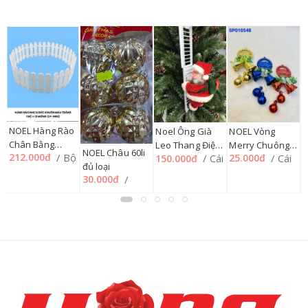
NOEL Hàng Rào
NOEL Vòng
N
Noel Ông Già
Chân Bằng
Merry Chuông
T
Leo Thang Điện
NOEL Châu 60li
/ Bộ
212.000đ
/ Cái
4
/ Cái
25.000đ
150.000đ
Nhựa Đúc
40 li KT145
N
Tử SP010278,
đủ loại
/
Khuôn Trắng LP-
SP010548
S
198HMUA
/
30.000đ
HRN (1 bộ = 12
miếng)