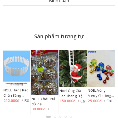
Bình Luận
Sản phẩm tương tự
NOEL Hàng Rào
NOEL Vòng
N
Noel Ông Già
Chân Bằng
Merry Chuông
T
Leo Thang Điện
NOEL Châu 60li
/ Bộ
212.000đ
/ Cái
4
/ Cái
25.000đ
150.000đ
Nhựa Đúc
40 li KT145
N
Tử SP010278,
đủ loại
/
Khuôn Trắng LP-
SP010548
S
198HMUA
/
30.000đ
HRN (1 bộ = 12
miếng)