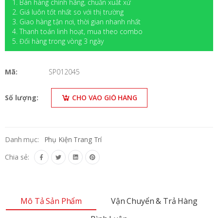
1. Bán hàng chính hãng, chuẩn xuất xứ
2. Giá luôn tốt nhất so với thị trường
3. Giao hàng tận nơi, thời gian nhanh nhất
4. Thanh toán linh hoạt, mua theo combo
5. Đối hàng trong vòng 3 ngày
Mã:
SP012045
Số lượng:
CHO VÀO GIỎ HÀNG
Danh mục:
Phụ Kiện Trang Trí
Chia sẻ:
Mô Tả Sản Phẩm
Vận Chuyển & Trả Hàng