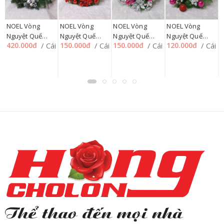
N
NOEL Vòng
NOEL Vòng
NOEL Vòng
NOEL Vòng
L
Nguyệt Quế
Nguyệt Quế
Nguyệt Quế
Nguyệt Quế
5
C
/ Cái
/ Cái
/ Cái
/ Cái
420.000đ
150.000đ
150.000đ
120.000đ
70cm SP012357
40cm SP012358,
35cm SP012359
30cm SP012360
226HMUA