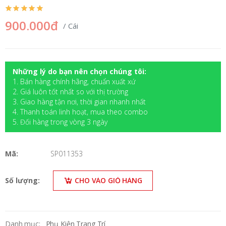
900.000đ
/ Cái
Những lý do bạn nên chọn chúng tôi:
1. Bán hàng chính hãng, chuẩn xuất xứ
2. Giá luôn tốt nhất so với thị trường
3. Giao hàng tận nơi, thời gian nhanh nhất
4. Thanh toán linh hoạt, mua theo combo
5. Đối hàng trong vòng 3 ngày
Mã:
SP011353
Số lượng:
CHO VÀO GIỎ HÀNG
Danh mục:
Phụ Kiện Trang Trí