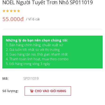
NOEL Người Tuyết Trơn Nhỏ SP011019
55.000đ
/ Vỉ 6 cái
Những lý do bạn nên chọn chúng tôi:
1. Bán hàng chính hãng, chuẩn xuất xứ
2. Giá luôn tốt nhất so với thị trường
3. Giao hàng tận nơi, thời gian nhanh nhất
4. Thanh toán linh hoạt, mua theo combo
5. Đối hàng trong vòng 3 ngày
Mã:
SP011019
Số lượng:
CHO VÀO GIỎ HÀNG