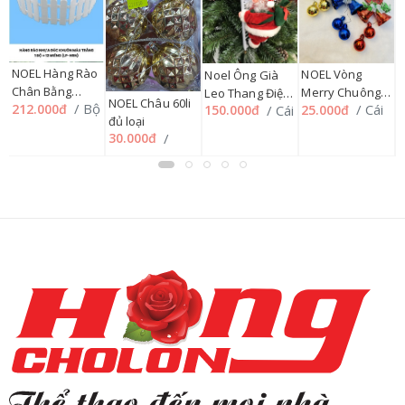
NOEL Hàng Rào
NOEL Vòng
N
Noel Ông Già
Chân Bằng
Merry Chuông
T
Leo Thang Điện
NOEL Châu 60li
/ Bộ
212.000đ
/ Cái
4
/ Cái
25.000đ
150.000đ
Nhựa Đúc
40 li KT145
N
Tử SP010278,
đủ loại
/
Khuôn Trắng LP-
SP010548
S
198HMUA
/
30.000đ
HRN (1 bộ = 12
miếng)