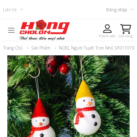
Liên hệ
Đăng nhập
Toggle mobile menu
Thành viên
Giỏ hàng
Trang Chủ
Sản Phẩm
NOEL Người Tuyết Trơn Nhỏ SP011019