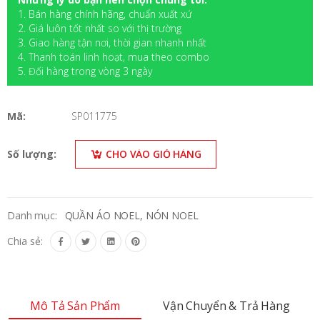
1. Bán hàng chính hãng, chuẩn xuất xứ
2. Giá luôn tốt nhất so với thị trường
3. Giao hàng tận nơi, thời gian nhanh nhất
4. Thanh toán linh hoạt, mua theo combo
5. Đối hàng trong vòng 3 ngày
Mã:
SP011775
Số lượng:
CHO VÀO GIỎ HÀNG
Danh mục:
QUẦN ÁO NOEL, NÓN NOEL
Chia sẻ:
Mô Tả Sản Phẩm
Vận Chuyển & Trả Hàng