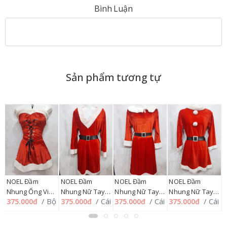
Bình Luận
Sản phẩm tương tự
NOEL Đầm
NOEL Đầm
NOEL Đầm
NOEL Đầm
Nhung Ống Viền
Nhung Nữ Tay
Nhung Nữ Tay
Nhung Nữ Tay
N
ộ
/ Bộ
/ Cái
/ Cái
/ Cái
375.000đ
375.000đ
375.000đ
375.000đ
4
+ Cổ tay rời
Dài Cổ Tim
Dài Cổ Sen
Dài Cổ Lọ + Nón
D