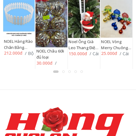
NOEL Hàng Rào
NOEL Vòng
N
Noel Ông Già
Chân Bằng
Merry Chuông
T
Leo Thang Điện
NOEL Châu 60li
/ Bộ
212.000đ
/ Cái
4
/ Cái
25.000đ
150.000đ
Nhựa Đúc
40 li KT145
N
Tử SP010278,
đủ loại
/
Khuôn Trắng LP-
SP010548
S
198HMUA
/
30.000đ
HRN (1 bộ = 12
miếng)