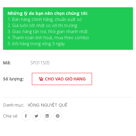
Những lý do bạn nên chọn chúng tôi:
1. Bán hàng chính hãng, chuẩn xuất xứ
2. Giá luôn tốt nhất so với thị trường
3. Giao hàng tận nơi, thời gian nhanh nhất
4. Thanh toán linh hoạt, mua theo combo
5. Đối hàng trong vòng 3 ngày
Mã:
SP011505
Số lượng:
CHO VÀO GIỎ HÀNG
Danh mục:
VÒNG NGUYỆT QUẾ
Chia sẻ: