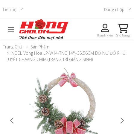
Liên hệ
Đăng nhập
Toggle mobile menu
Thành viên
Giỏ hàng
Trang Chủ
Sản Phẩm
NOEL Vòng Hoa LP-W14-TNC 14''=35.56CM BỐ NƠ ĐỎ PHỦ
TUYẾT CHAANG CHIIA (TRANG TRÍ GIÁNG SINH)