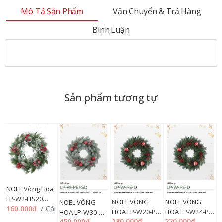
Mô Tả Sản Phẩm
Vận Chuyển & Trả Hàng
Bình Luận
Sản phẩm tương tự
NOEL Vòng Hoa
LP-W2-HS20
NOEL VÒNG
NOEL VÒNG
NOEL VÒNG
/ Cái
160.000đ
20''=50.80CM PE
HOA LP-W20-PE-
HOA LP-W24-PE-
H
HOA LP-W30-
CƯỚC NỞ HOA
180.000đ
220.000đ
2
450.000đ
D 20''=50.80CM
D 24''=60.96CM
D
PE1-SD