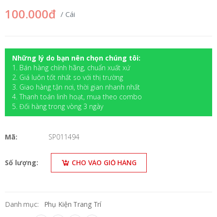
100.000đ
/ Cái
Những lý do bạn nên chọn chúng tôi:
1. Bán hàng chính hãng, chuẩn xuất xứ
2. Giá luôn tốt nhất so với thị trường
3. Giao hàng tận nơi, thời gian nhanh nhất
4. Thanh toán linh hoạt, mua theo combo
5. Đối hàng trong vòng 3 ngày
Mã:
SP011494
Số lượng:
CHO VÀO GIỎ HÀNG
Danh mục:
Phụ Kiện Trang Trí