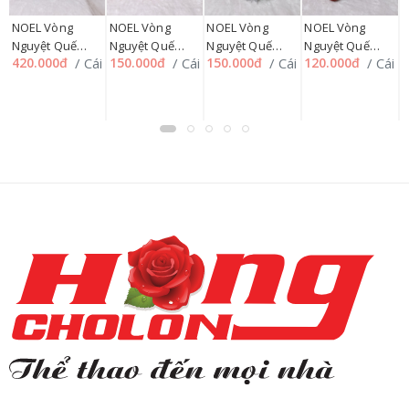
N
NOEL Vòng
NOEL Vòng
NOEL Vòng
NOEL Vòng
L
Nguyệt Quế
Nguyệt Quế
Nguyệt Quế
Nguyệt Quế
5
C
/ Cái
/ Cái
/ Cái
/ Cái
420.000đ
150.000đ
150.000đ
120.000đ
70cm SP012357
40cm SP012358,
35cm SP012359
30cm SP012360
226HMUA