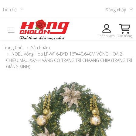
Liên hệ
Đăng nhập
Toggle mobile menu
Thành viên
Giỏ hàng
Trang Chủ
Sản Phẩm
NOEL Vòng Hoa LP-W16-BYD 16''=40.64CM VÒNG HOA 2
CHIỀU MÀU XANH VÀNG CÓ TRANG TRÍ CHAANG CHIIA (TRANG TRÍ
GIÁNG SINH)