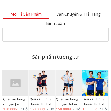
Mô Tả Sản Phẩm
Vận Chuyển & Trả Hàng
Bình Luận
Sản phẩm tương tự
Quần áo bóng
Quần áo bóng
Quần áo bóng
Quần áo bóng
Q
O
chuyền Justplay
chuyền Bulbal
chuyền Bulbal
chuyền Bulbal
c
ộ
/ Bộ
/ Bộ
/ Bộ
/ Bộ
130.000đ
150.000đ
150.000đ
150.000đ
1
VOLLY 3,
BIOVOL BC05
BIOVOL BC05
BARO BC06
B