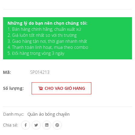
Những lý do bạn nên chọn chúng tôi:
1. Bán hàng chính hãng, chuẩn xuất xứ
2. Giá luôn tốt nhất so với thị trường
3. Giao hàng tận nơi, thời gian nhanh nhất
4. Thanh toán linh hoạt, mua theo combo
5. Đối hàng trong vòng 3 ngày
Mã:
SP014213
Số lượng:
CHO VÀO GIỎ HÀNG
Danh mục:
Quần áo bóng chuyền
Chia sẻ: