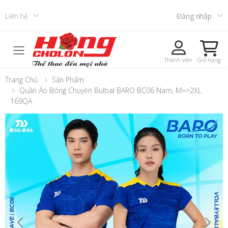
Liên hệ
Đăng nhập
Toggle mobile menu
Thành viên
Giỏ hàng
Trang Chủ
Sản Phẩm
Quần Áo Bóng Chuyền Bulbal BARO BC06 Nam, M=>2XL
169QA