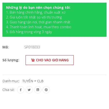
Những lý do bạn nên chọn chúng tôi:
1. Bán hàng chính hãng, chuẩn xuất xứ
2. Giá luôn tốt nhất so với thị trường
3. Giao hàng tận nơi, thời gian nhanh nhất
4. Thanh toán linh hoạt, mua theo combo
5. Đối hàng trong vòng 3 ngày
Mã:
SP018033
Số lượng:
CHO VÀO GIỎ HÀNG
Danh mục:
TUYỂN + CLB
Chia sẻ:
Mô Tả Sản Phẩm
Vận Chuyển & Trả Hàng