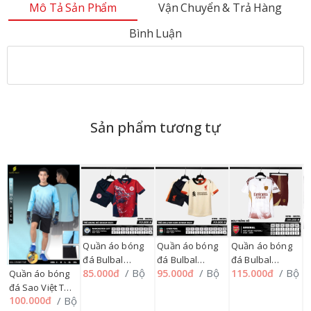
Bình Luận
Sản phẩm tương tự
Q
Quần áo bóng
Quần áo bóng
Quần áo bóng
đ
đá Bulbal
đá Bulbal
đá Bulbal
7
m
/ Bộ
/ Bộ
/ Bộ
85.000đ
95.000đ
115.000đ
Quần áo bóng
STRIVEND SS25
STRIVEND SS25
STRIVEND SS26
1
đá Sao Việt THỦ
HOME NHÍ 1=>9
HOME TRUNG
HOME LỚN
N
/ Bộ
100.000đ
MÔN, S=>2XL
169QA
11=>15 169QA
S=>2XL, 169QA
1
178QA