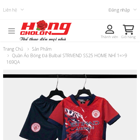
Liên hệ
Đăng nhập
Toggle mobile menu
Thành viên
Giỏ hàng
Trang Chủ
Sản Phẩm
Quần Áo Bóng Đá Bulbal STRIVEND SS25 HOME NHÍ 1=>9
169QA