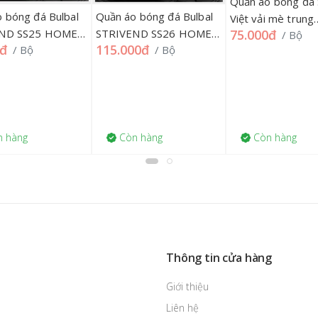
Quần áo bóng đá
 bóng đá Bulbal
Quần áo bóng đá Bulbal
Việt vải mè trung
75.000đ
END SS25 HOME
STRIVEND SS26 HOME
/ Bộ
11=>15 (Việt Nam,
0đ
115.000đ
/ Bộ
/ Bộ
 11=>15 169QA
LỚN S=>2XL, 169QA
SVVM 178QA
 hàng
Còn hàng
Còn hàng
Thông tin cửa hàng
Giới thiệu
Liên hệ