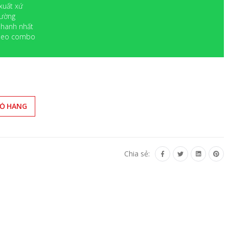
xuất xứ
rường
 nhanh nhất
 theo combo
IỎ HÀNG
Chia sẻ: