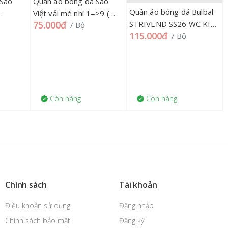
 Sao
Quần áo bóng đá Sao
Quần áo bóng đá Bulbal
Việt vải mè nhí 1=>9 (
75.000đ
STRIVEND SS26 WC KID
/ Bộ
...)
Việt nam,... SVVM 178QA
115.000đ
/ Bộ
5=>15, 169QA
Còn hàng
Còn hàng
Chính sách
Tài khoản
Điều khoản sử dụng
Đăng nhập
Chính sách bảo mật
Đăng ký