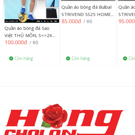
Quần áo bóng đá Bulbal
Quần áo
STRIVEND SS25 HOME
STRIV
85.000đ
95.00
/ Bộ
NHÍ 1=>9 169QA
TRUNG
Quần áo bóng đá Sao
Việt THỦ MÔN, S=>2XL
100.000đ
/ Bộ
178QA
Còn hàng
Còn hàng
Còn