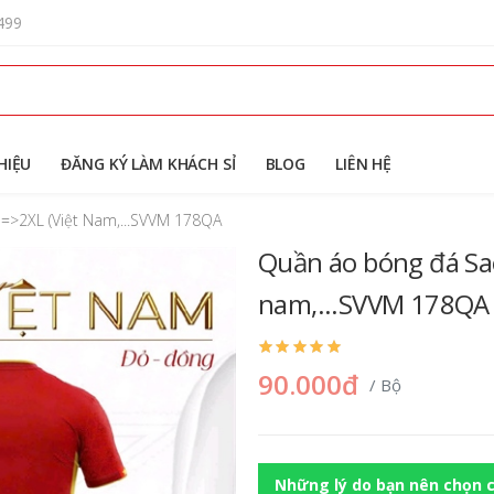
499
HIỆU
ĐĂNG KÝ LÀM KHÁCH SỈ
BLOG
LIÊN HỆ
S=>2XL (việt Nam,...SVVM 178QA
Quần áo bóng đá Sao
nam,...SVVM 178QA
90.000đ
/ Bộ
Những lý do bạn nên chọn c