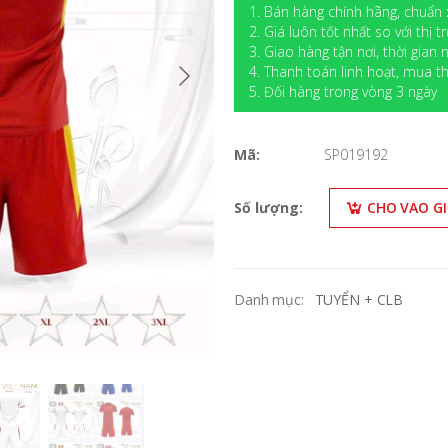
1. Bán hàng chính hãng, chuẩn 
2. Giá luôn tốt nhất so với thị t
3. Giao hàng tận nơi, thời gian
4. Thanh toán linh hoạt, mua
5. Đối hàng trong vòng 3 ngày
Mã:
SP019192
Số lượng:
CHO VÀO G
Danh mục:
TUYỂN + CLB