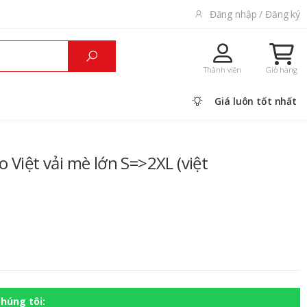
Đăng nhập / Đăng ký
Thành viên
Giỏ hàng
Giá luôn tốt nhất
 Việt vải mè lớn S=>2XL (việt
húng tôi: