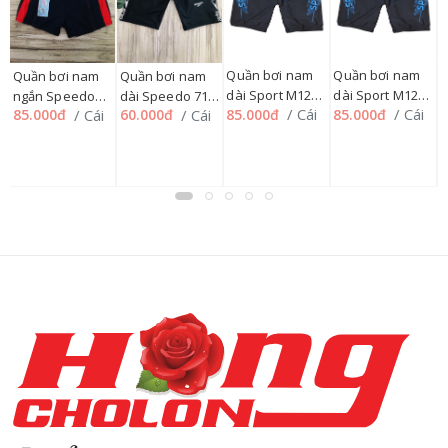
Quần bơi nam
Quần bơi nam
Q
Quần bơi nam
Quần bơi nam
dài Sport M128,
dài Sport M128,
d
ngắn Speedo
dài Speedo 71
/ Cái
/ Cái
/ Cái
/ Cái
85.000đ
85.000đ
8
85.000đ
60.000đ
M SP012091-
L SP012092 -
X
056, 4XL- 32QB
SIZE L,
32QB
32QB
71QB7689