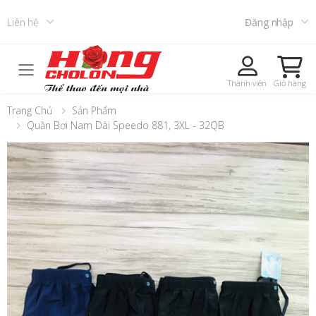
Liên hệ
Đăng nhập
Toggle mobile menu
Thành viên
Giỏ hàng
Trang Chủ
Sản Phẩm
Quần Bơi Nam Dài Speedo 881, 3XL - 32QB