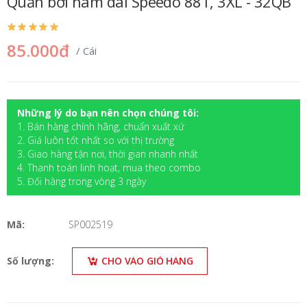
Quần bơi nam dài Speedo 881, 3XL - 32QB
85.000đ
/ Cái
Những lý do bạn nên chọn chúng tôi:
1. Bán hàng chính hãng, chuẩn xuất xứ
2. Giá luôn tốt nhất so với thị trường
3. Giao hàng tận nơi, thời gian nhanh nhất
4. Thanh toán linh hoạt, mua theo combo
5. Đối hàng trong vòng 3 ngày
Mã:
SP002519
Số lượng:
CHO VÀO GIỎ HÀNG