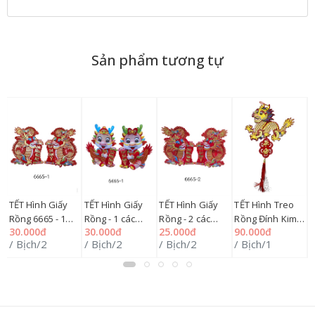
Sản phẩm tương tự
TẾT Hình Giấy
TẾT Hình Giấy
TẾT Hình Giấy
TẾT Hình Treo
T
Rồng 6665 - 1
Rồng - 1 các
Rồng - 2 các
Rồng Đính Kim
Đ
30.000đ
30.000đ
25.000đ
90.000đ
1
các mẫu
mẫu SP012058
mẫu SP012059
Sa 219-1
T
/ Bịch/2
/ Bịch/2
/ Bịch/2
/ Bịch/1
/
SP012057
SP012060
S