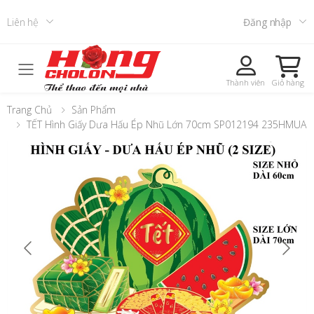
Liên hệ
Đăng nhập
Toggle mobile menu
Thành viên
Giỏ hàng
Trang Chủ
Sản Phẩm
TẾT Hình Giấy Dưa Hấu Ép Nhũ Lớn 70cm SP012194 235HMUA