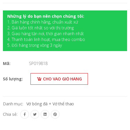
Những lý do bạn nên chọn chúng tôi:
1. Bán hàng chính hãng, chuẩn xuất xứ
2. Giá luôn tốt nhất so với thị trường
3. Giao hàng tận nơi, thời gian nhanh nhất
4. Thanh toán linh hoạt, mua theo combo
5. Đối hàng trong vòng 3 ngày
Mã:
SP019818
Số lượng:
CHO VÀO GIỎ HÀNG
Danh mục:
Vớ bóng đá + Vớ thể thao
Chia sẻ: