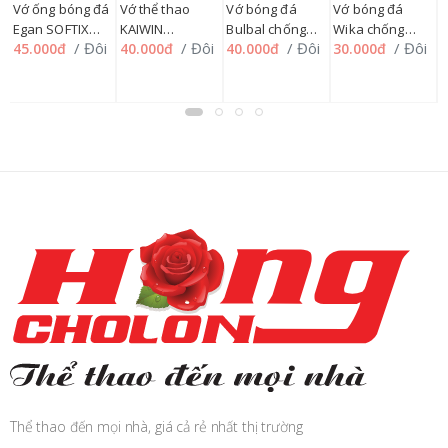
Vớ ống bóng đá
Vớ thể thao
Vớ bóng đá
Vớ bóng đá
V
Egan SOFTIX
KAIWIN
Bulbal chống
Wika chống
K
/ Đôi
/ Đôi
/ Đôi
/ Đôi
45.000đ
40.000đ
40.000đ
30.000đ
3
01CP (LỐ /10
DIAMOND,
trượt ngắn ANTI-
trượt ngắn,
t
ĐÔI)
S=>3XL 283G
SLIP 02, 169QA
163G
K
Thể thao đến mọi nhà, giá cả rẻ nhất thị trường