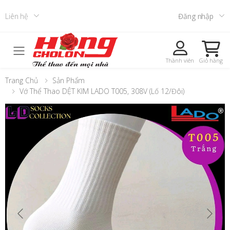
Liên hệ
Đăng nhập
Toggle mobile menu
Thành viên
Giỏ hàng
Trang Chủ
Sản Phẩm
Vớ Thể Thao DỆT KIM LADO T005, 308V (Lố 12/đôi)