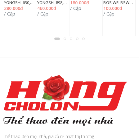
YONGSHI 630,
YONGSHI 898,
BOSIWEI BSW
B
180.000đ
12TQ
/ Cặp
280.000đ
460.000đ
100.000đ
3
12TQ
12TQ
688, 12TQ
9
p
/ Cặp
/ Cặp
/ Cặp
/
Thể thao đến mọi nhà, giá cả rẻ nhất thị trường