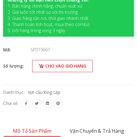
1. Bán hàng chính hãng, chuẩn xuất xứ
2. Giá luôn tốt nhất so với thị trường
3. Giao hàng tận nơi, thời gian nhanh nhất
4. Thanh toán linh hoạt, mua theo combo
5. Đối hàng trong vòng 3 ngày
Mã:
SP019667
Số lượng:
CHO VÀO GIỎ HÀNG
Danh mục:
Vợt cầu lông cặp
Chia sẻ:
Mô Tả Sản Phẩm
Vận Chuyển & Trả Hàng