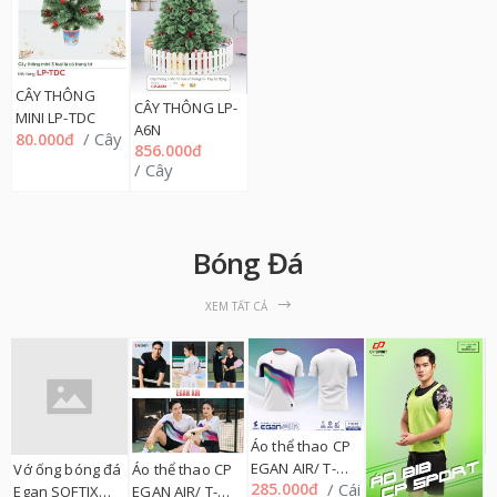
CÂY THÔNG
CÂY THÔNG LP-
MINI LP-TDC
A6N
/ Cây
80.000đ
856.000đ
/ Cây
Bóng Đá
XEM TẤT CẢ
Q
Áo thể thao CP
đ
EGAN AIR/ T-
á
Áo thể thao CP
Áo thể thao CP
1
B
/ Cái
285.000đ
SHIRT HỌA TIẾT
EGAN AIR/ T-
Egan Polo,