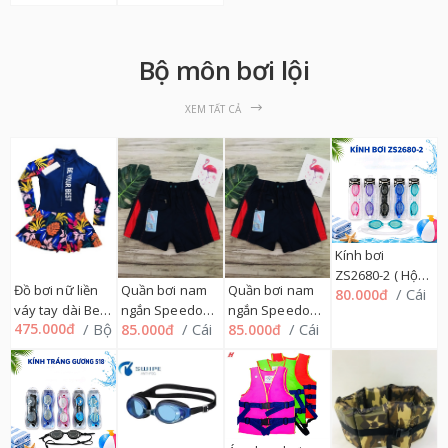
, M=>2XL 169QA
M=>2XL 169QA
Bộ môn bơi lội
XEM TẤT CẢ
Kính bơi
ZS2680-2 ( Hộp
Đồ bơi nữ liền
Quần bơi nam
Quần bơi nam
/ Cái
80.000đ
12cái), 306K
váy tay dài Be
ngắn Speedo
ngắn Speedo
/ Bộ
/ Cái
/ Cái
475.000đ
85.000đ
85.000đ
Your Best
056, 3XL - 32QB
056, 4XL- 32QB
2X=>6XL,
30B956