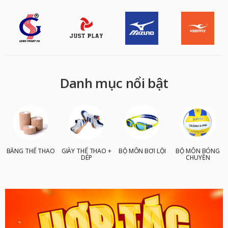
Danh mục nổi bật
GIÀY THỂ THAO +
BỘ MÔN BƠI LỘI
BỘ MÔN BÓNG
BỘ MÔN CẦU
DÉP
CHUYỀN
LÔNG