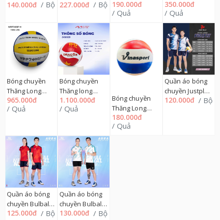
/ Bộ
/ Bộ
190.000đ
350.000đ
140.000đ
227.000đ
Symphony nam
EGAN BCE03,
VB2000 Cty
PRO3000 Cty
/ Quả
/ Quả
+ nữ M=>2XL
M=>2XL 01CP
Thiết Bị Giáo
Thiết Bị Giáo
01CP
Dục, 299TL
Dục, 299TL
Bóng chuyền
Bóng chuyền
Quần áo bóng
Thăng Long
Thăng long
chuyền Justplay
Bóng chuyền
965.000đ
1.100.000đ
/ Bộ
120.000đ
WRP7400P-H
DG8029
VOLLY 2,
/ Quả
/ Quả
Thăng Long
Cty Thiết Bị Giáo
DRAGON
M=>2XL 164QA
180.000đ
VB5050 xoáy
Dục, 299TL
MASTER, 39TL
/ Quả
PVC, 39TL'''
Quần áo bóng
Quần áo bóng
chuyền Bulbal
chuyền Bulbal
/ Bộ
/ Bộ
125.000đ
130.000đ
AURA BC03 nam
AURA BC03 nữ ,