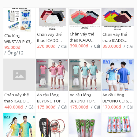
Chân váy thể
Chân váy thể
Chân váy thể
Cầu lông
thao ICADO
thao ICADO
thao ICADO
WINSTAR P-03,
/ Cái
390.000đ
/ Cái
/ Cái
270.000đ
390.000đ
HT103 HIGHT
HT604, 276QA
HT105, 276QA
95.000đ
P03 ngắn
CLASS, 276QA
/ Ống/12
(Ống/6) , 146L
Chân váy thể
Áo cầu lông
Áo cầu lông
Áo cầu lông
thao ICADO
BEYONO TOP
BEYONO TOP
BEYONO CL16,
/ Cái
/ Cái
/ Cái
/ Cái
440.000đ
175.000đ
175.000đ
170.000đ
HT502, 276QA
CL24, M=>2XL
CL22, M=>2XL
M=>2XL 220QA
220QA
220QA