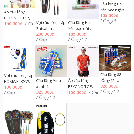
Cầu lông Hải
Yến bạc ngắn
Áo cầu lông
105.000đ
(Ống/6)HY24C
BEYONO CL17,
/ Ống/6
Cầu lông Hải
Vợt cầu lông cặp
/ Cái
150.000đ
M=>2XL 220QA
Yến bạc dài
Saikalong
185.000đ
200.000đ
(Ống/12) HY24C
SK6886
/ Ống/12
/ Cặp
Cầu lông 88
Vợt cầu lông cặp
(Ống/12)
Cầu lông Vina
Áo cầu lông
BOSIWEI BSW
320.000đ
VNS23C
xanh 1
BEYONO TOP
100.000đ
688, 12TQ
/ Ống/12
/ Cặp
325.000đ
/ Cái
160.000đ
(Ống/12)VNS23C
CL20, M=>2XL
/ Ống/12
220QA