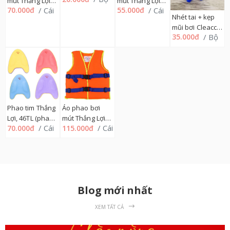
mút Thắng Lợi
mút Thắng Lợi
/ Cái
/ Cái
70.000đ
55.000đ
Số 3, 46TL
Số 2, 46TL
Nhét tai + kẹp
mũi bơi Cleacco
/ Bộ
35.000đ
14NT
Phao tim Thắng
Áo phao bơi
Lợi, 46TL (phao
mút Thắng Lợi
/ Cái
/ Cái
70.000đ
115.000đ
tập bơi)
Số 7, 46TL
Blog mới nhất
XEM TẤT CẢ