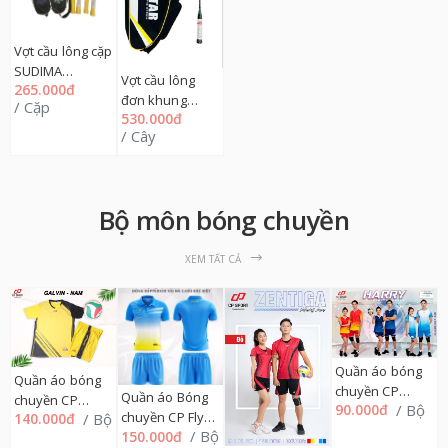
Vợt cầu lông cặp
SUDIMA
Vợt cầu lông
265.000đ
SDM780, 258TQ
đơn khung
/ Cặp
530.000đ
Winstar
/ Cây
PASSION
11kg=>13.5kg,
146L'''
Bộ môn bóng chuyền
XEM TẤT CẢ
Quần áo bóng
Quần áo bóng
chuyền CP
Quần áo Bóng
chuyền CP
/ Bộ
90.000đ
HARRY nam+ nữ
chuyền CP Flyer
/ Bộ
140.000đ
Galvin nam+ nữ
M=>2XL
/ Bộ
150.000đ
nam+ nữ
M=>2XL 01CP