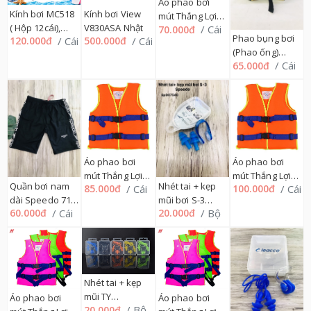
Áo phao bơi
Kính bơi MC518
Kính bơi View
mút Thắng Lợi
( Hộp 12cái),
V830ASA Nhật
/ Cái
70.000đ
Số 4, 46TL
Phao bụng bơi
/ Cái
/ Cái
120.000đ
500.000đ
306K
(Phao ống)
/ Cái
65.000đ
Thắng Lợi số 2,
46TL
Áo phao bơi
Áo phao bơi
mút Thắng Lợi
mút Thắng Lợi
Nhét tai + kẹp
Quần bơi nam
/ Cái
/ Cái
85.000đ
100.000đ
Số 5, 46TL
Số 6, 46TL
mũi bơi S-3
dài Speedo 71
/ Bộ
/ Cái
20.000đ
60.000đ
Speedo
SIZE L,
71QB7689
Nhét tai + kẹp
mũi TY
Áo phao bơi
Áo phao bơi
/ Bộ
20.000đ
SP008972