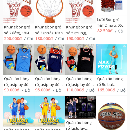
Lưới Bóng rổ
T&T 2 màu, 06L
Khung bóng rổ
Khung bóng rổ
Khung bóng rổ
/ Cái
82.500đ
số 7 (lớn), 18KL
số 3 (nhỏ), 18KN
số 5 (trung),
/ Cái
/ Cái
/ Cái
200.000đ
180.000đ
190.000đ
18KT
Quần áo bóng
Quần áo bóng
Quần áo bóng
Quần áo bóng
rổ Justplay đủ
rổ Justplay đủ
rổ Justplay đủ
rổ Bulbal
/ Bộ
/ Bộ
/ Bộ
/ Bộ
90.000đ
95.000đ
110.000đ
165.000đ
mẫu, 1=>9 nhí
mẫu, 11=>15 nhí
mẫu, S=>2XL
DYNADRIB
164QA (Bulls,
164QA (Bulls,
164QA (Bulls,
BRL02 MAX
Chicago,
Chicago,
Chicago,
POWER, M=>2XL
District,
District,
District,
169QA
Oklahoma...)
Oklahoma...)
Oklahoma...)
Quần áo bóng
rổ Justplay