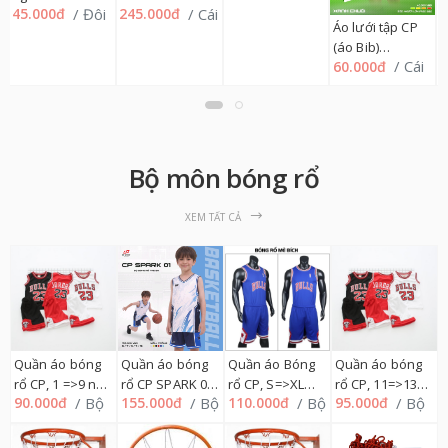
0
/ Cái
/ Cái
245.000đ
100.000đ
THÂN, S=>2XL
SHIRT HỌA TIẾT
S=>2XL 01CP
Áo lưới tập CP
01CP
TAY, S=>2XL
(áo Bib)
01CP
/ Cái
60.000đ
Freesize 01CP
Bộ môn bóng rổ
XEM TẤT CẢ
Quần áo bóng
Quần áo bóng
Quần áo Bóng
Quần áo bóng
rổ CP, 1 =>9 nhí
rổ CP SPARK 01,
rổ CP, S=>XL
rổ CP, 11=>13
/ Bộ
/ Bộ
/ Bộ
/ Bộ
90.000đ
155.000đ
110.000đ
95.000đ
01CP
5=>13 01CP
01CP
nhí 01CP