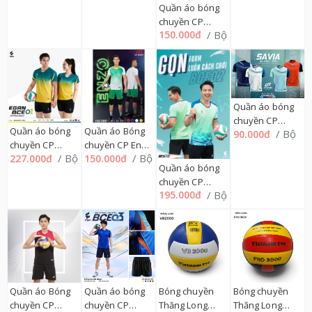
01CPOFF
M=>2XL 01CP
Quần áo bóng
chuyền CP
/ Bộ
150.000đ
Zentiga nam +
nữ M=>2XL
01CP
Quần áo bóng
chuyền CP
Quần áo bóng
Quần áo Bóng
/ Bộ
90.000đ
SAVIA nam + nữ
chuyền CP
chuyền CP Enzo
M=>2XL
/ Bộ
/ Bộ
227.000đ
150.000đ
EGAN BCE01,
nam+ nữ
01CPOFF
Quần áo bóng
M=>2XL 01CP
M=>2XL 01CP
chuyền CP
/ Bộ
195.000đ
EGAN BCE02,
M=>2XL 01CP
Quần áo Bóng
Quần áo bóng
Bóng chuyền
Bóng chuyền
chuyền CP
chuyền CP
Thăng Long
Thăng Long