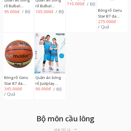
Quần áo bóng
Quần áo bóng
/ Bộ
110.000đ
ROCKFIRE,
rổ Bulbal
rổ Bulbal
S=>2XL 164QA
Bóng rổ Geru
/ Bộ
/ Bộ
95.000đ
105.000đ
DYNADRIB
DYNADRIB
Star B7 da
BRL04, 5=>9
BRL04, 11=>13
275.000đ
Champion Plus
169QA
169QA
/ Quả
2 màu số 7,
08GR
Bóng rổ Geru
Quần áo bóng
Star B7 da
rổ Justplay
345.000đ
/ Bộ
90.000đ
Promaster Plus
ROCKFIRE, 1=>9
/ Quả
2 màu số 7,
164QA
08GR
Bộ môn cầu lông
XEM TẤT CẢ