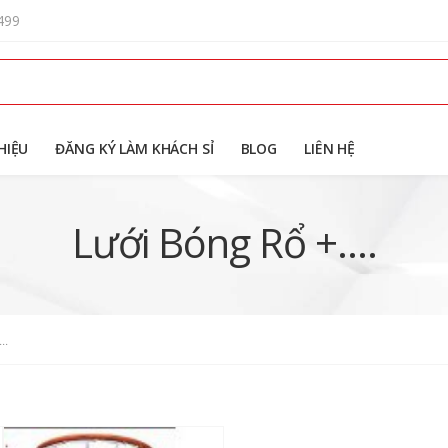
499
HIỆU
ĐĂNG KÝ LÀM KHÁCH SỈ
BLOG
LIÊN HỆ
Lưới Bóng Rổ +....
..