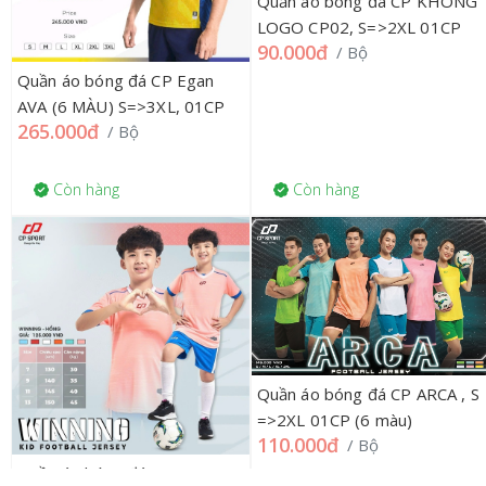
Quần áo bóng đá CP KHÔNG
LOGO CP02, S=>2XL 01CP
90.000đ
/ Bộ
Quần áo bóng đá CP Egan
AVA (6 MÀU) S=>3XL, 01CP
265.000đ
/ Bộ
Còn hàng
Còn hàng
Quần áo bóng đá CP ARCA , S
=>2XL 01CP (6 màu)
110.000đ
/ Bộ
Quần áo bóng đá CP