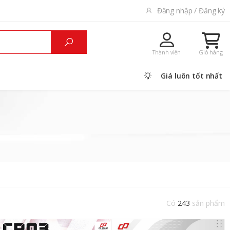
Đăng nhập / Đăng ký
Thành viên
Giỏ hàng
Giá luôn tốt nhất
Có
243
sản phẩm