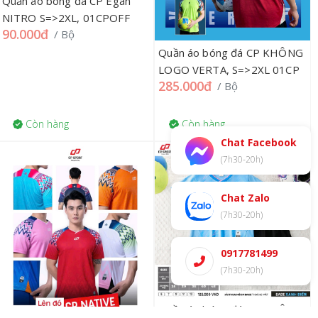
Quần áo bóng đá CP Egan
NITRO S=>2XL, 01CPOFF
90.000đ
/ Bộ
Quần áo bóng đá CP KHÔNG
LOGO VERTA, S=>2XL 01CP
285.000đ
/ Bộ
Còn hàng
Còn hàng
Chat Facebook
(7h30-20h)
Chat Zalo
(7h30-20h)
0917781499
(7h30-20h)
Quần áo bóng đá CP KHÔNG