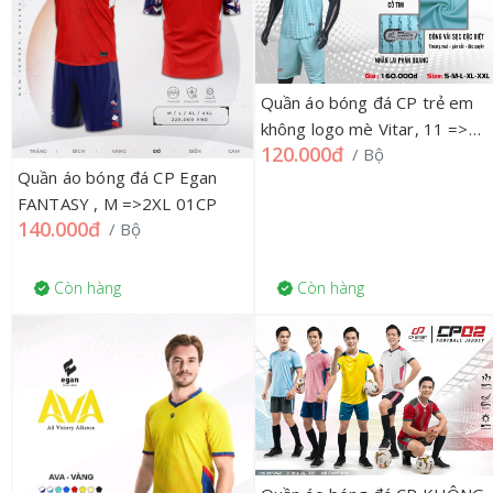
Quần áo bóng đá CP trẻ em
không logo mè Vitar, 11 =>13
120.000đ
/ Bộ
01CP
Quần áo bóng đá CP Egan
FANTASY , M =>2XL 01CP
140.000đ
/ Bộ
Còn hàng
Còn hàng