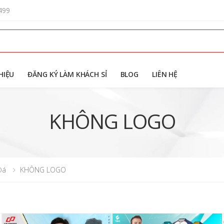
499
HIỆU
ĐĂNG KÝ LÀM KHÁCH SỈ
BLOG
LIÊN HỆ
KHÔNG LOGO
Đá
KHÔNG LOGO