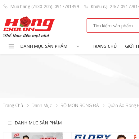
Mua hàng (7h30-20h): 0917781499
Khiếu nại 24/7: 0917781
Search
DANH MỤC SẢN PHẨM
TRANG CHỦ
GIỚI T
Trang Chủ
Danh Mục
BỘ MÔN BÓNG ĐÁ
Quần Áo Bóng 
DANH MỤC SẢN PHẨM