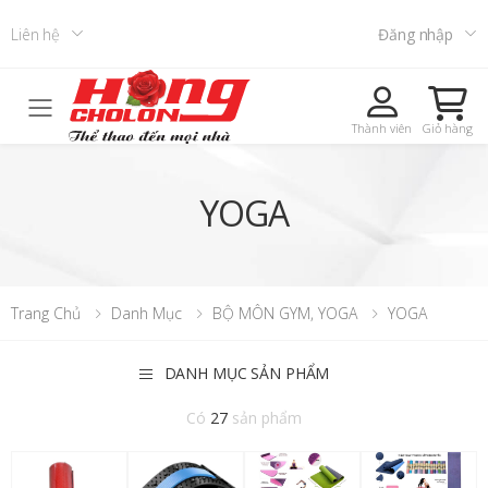
Liên hệ
Đăng nhập
Toggle mobile menu
Thành viên
Giỏ hàng
YOGA
Trang Chủ
Danh Mục
BỘ MÔN GYM, YOGA
YOGA
DANH MỤC SẢN PHẨM
Có
27
sản phẩm