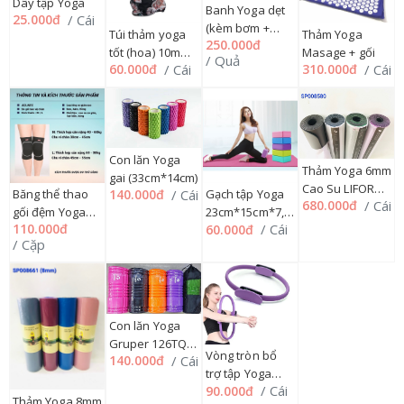
Dây tập Yoga
Banh Yoga dẹt
/ Cái
25.000đ
(kèm bơm +
Túi thảm yoga
Thảm Yoga
250.000đ
hộp), 12TQ
tốt (hoa) 10mm
Masage + gối
/ Quả
/ Cái
/ Cái
60.000đ
310.000đ
04Q
Con lăn Yoga
Thảm Yoga 6mm
gai (33cm*14cm)
Cao Su LIFORME
/ Cái
Băng thể thao
Gạch tập Yoga
140.000đ
/ Cái
680.000đ
(không túi)
gối đệm Yoga
23cm*15cm*7,5cm
182TQ8580
110.000đ
/ Cái
60.000đ
Aolikes AL0210
182TQ
/ Cặp
(Cặp) 12TQ
Con lăn Yoga
Gruper 126TQ
Vòng tròn bổ
/ Cái
140.000đ
(33cm*14cm) +
trợ tập Yoga
kèm túi '''
/ Cái
90.000đ
chuyên dụng,
Thảm Yoga 8mm