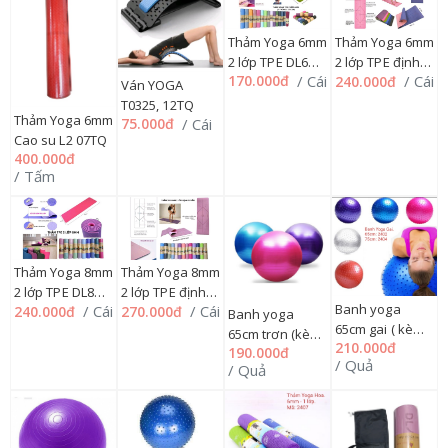
Thảm Yoga 6mm
Thảm Yoga 6mm
2 lớp TPE DL6
2 lớp TPE định
/ Cái
170.000đ
/ Cái
240.000đ
(Không túi), 146L
tuyến DL6
Ván YOGA
(Không túi), 146L
T0325, 12TQ
Thảm Yoga 6mm
/ Cái
75.000đ
Cao su L2 07TQ
400.000đ
/ Tấm
Thảm Yoga 8mm
Thảm Yoga 8mm
2 lớp TPE định
2 lớp TPE DL8
Banh yoga
/ Cái
/ Cái
270.000đ
240.000đ
tuyến DL8
(Không túi), 146L
Banh yoga
65cm gai ( kèm
(Không túi), 146L
65cm trơn (kèm
210.000đ
bơm + hộp)
190.000đ
bơm + hộp)
/ Quả
/ Quả