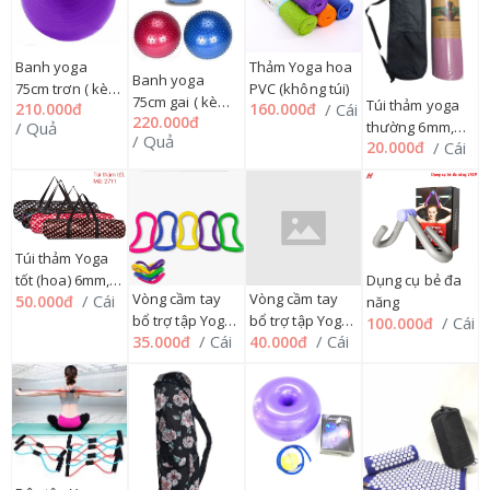
Banh yoga
Thảm Yoga hoa
Banh yoga
75cm trơn ( kèm
PVC (không túi)
75cm gai ( kèm
Túi thảm yoga
210.000đ
/ Cái
160.000đ
bơm + hộp)
220.000đ
bơm + hộp)
/ Quả
thường 6mm,
/ Quả
/ Cái
20.000đ
8mm 04Q
Túi thảm Yoga
tốt (hoa) 6mm,
Dụng cụ bẻ đa
Vòng cầm tay
Vòng cầm tay
/ Cái
50.000đ
8mm 04Q
năng
bổ trợ tập Yoga
bổ trợ tập Yoga
/ Cái
100.000đ
/ Cái
/ Cái
35.000đ
40.000đ
chuyên dụng
chuyên dụng
(đục)
(trong)