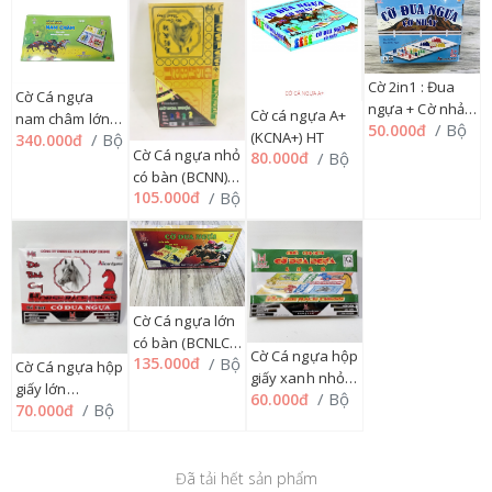
Cờ 2in1 : Đua
Cờ Cá ngựa
ngựa + Cờ nhảy
Cờ cá ngựa A+
nam châm lớn
/ Bộ
50.000đ
(KCNN) HT
(KCNA+) HT
/ Bộ
340.000đ
có bàn
Cờ Cá ngựa nhỏ
/ Bộ
80.000đ
TCNNCCCL
có bàn (BCNN)
/ Bộ
105.000đ
HT
Cờ Cá ngựa lớn
có bàn (BCNLCC)
Cờ Cá ngựa hộp
/ Bộ
135.000đ
HT
Cờ Cá ngựa hộp
giấy xanh nhỏ
giấy lớn
/ Bộ
60.000đ
(KCNHX) HT
/ Bộ
70.000đ
(KCNHGL) HT
Đã tải hết sản phẩm