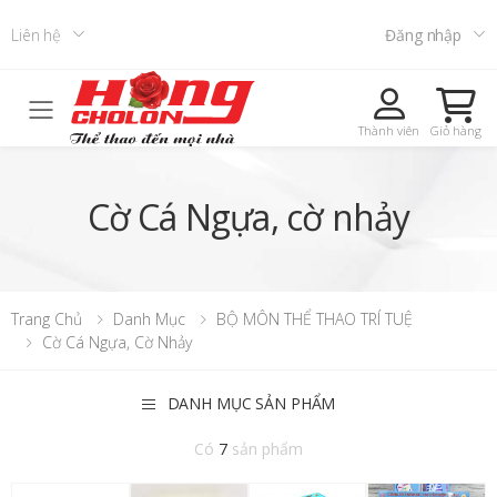
Liên hệ
Đăng nhập
Toggle mobile menu
Thành viên
Giỏ hàng
Cờ Cá Ngựa, cờ nhảy
Trang Chủ
Danh Mục
BỘ MÔN THỂ THAO TRÍ TUỆ
Cờ Cá Ngựa, Cờ Nhảy
DANH MỤC SẢN PHẨM
Có
7
sản phẩm