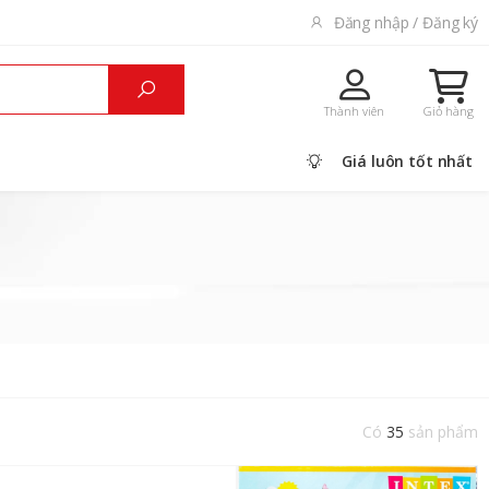
Đăng nhập / Đăng ký
Thành viên
Giỏ hàng
Giá luôn tốt nhất
Có
35
sản phẩm