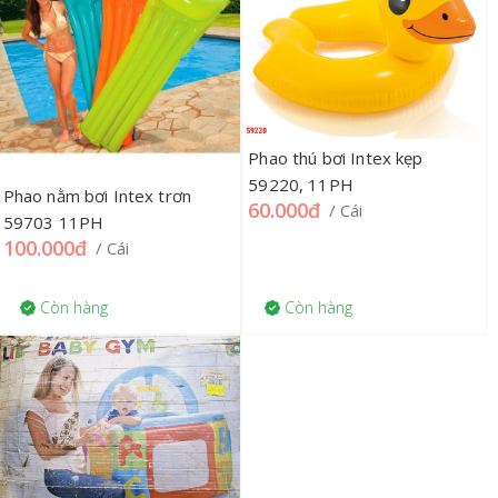
Phao thú bơi Intex kẹp
59220, 11PH
Phao nằm bơi Intex trơn
60.000đ
/ Cái
59703 11PH
100.000đ
/ Cái
Còn hàng
Còn hàng