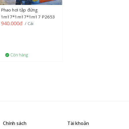
Phao hơi tập đứng
1m17*1m17*1m17 P2653
940.000đ
/ Cái
Còn hàng
Chính sách
Tài khoản