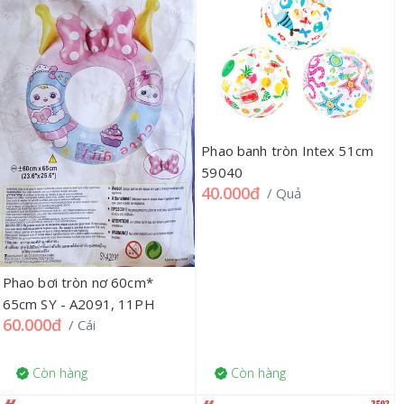
Phao banh tròn Intex 51cm
59040
40.000đ
/ Quả
Phao bơi tròn nơ 60cm*
65cm SY - A2091, 11PH
60.000đ
/ Cái
Còn hàng
Còn hàng