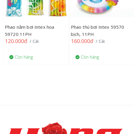
Phao nằm bơi Intex hoa
Phao thú bơi Intex 59570
59720 11PH
bịch, 11PH
120.000đ
160.000đ
/ Cái
/ Cái
Còn hàng
Còn hàng