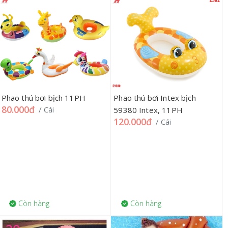
Phao thú bơi bịch 11PH
Phao thú bơi Intex bịch
80.000đ
/ Cái
59380 Intex, 11PH
120.000đ
/ Cái
Còn hàng
Còn hàng