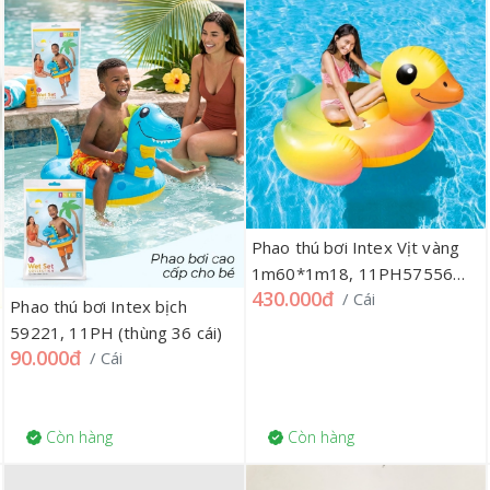
Phao thú bơi Intex Vịt vàng
1m60*1m18, 11PH57556
430.000đ
/ Cái
(PHAO CƯỠI, PHAO NGỒI)
Phao thú bơi Intex bịch
59221, 11PH (thùng 36 cái)
90.000đ
/ Cái
Còn hàng
Còn hàng