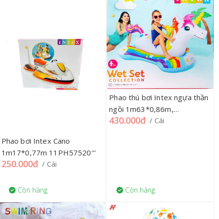
Phao thú bơi Intex ngựa thần
ngồi 1m63*0,86m,
430.000đ
/ Cái
11PH57552 (PHAO CƯỠI,
PHAO NGỒI)
Phao bơi Intex Cano
1m17*0,77m 11PH57520'''
250.000đ
/ Cái
Còn hàng
Còn hàng