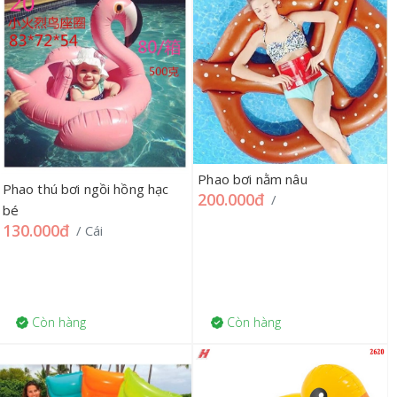
Phao bơi nằm nâu
Phao thú bơi ngồi hồng hạc
200.000đ
/
bé
130.000đ
/ Cái
Còn hàng
Còn hàng