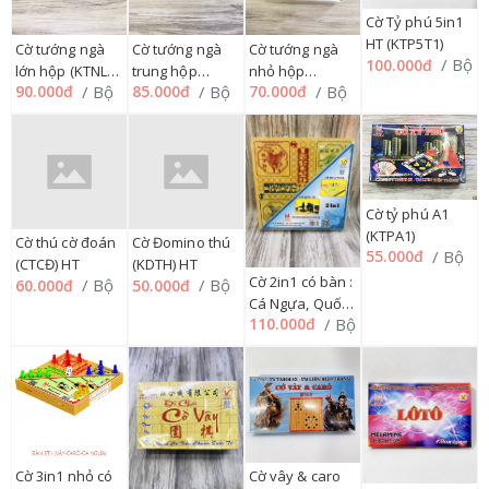
Cờ Tỷ phú 5in1
HT (KTP5T1)
Cờ tướng ngà
Cờ tướng ngà
Cờ tướng ngà
/ Bộ
100.000đ
lớn hộp (KTNLH)
trung hộp
nhỏ hộp
/ Bộ
/ Bộ
/ Bộ
90.000đ
85.000đ
70.000đ
HT
(KTNTH) HT
(KTNNH) HT
Cờ tỷ phú A1
(KTPA1)
Cờ thú cờ đoán
Cờ Đomino thú
/ Bộ
55.000đ
(CTCĐ) HT
(KDTH) HT
Cờ 2in1 có bàn :
/ Bộ
/ Bộ
60.000đ
50.000đ
Cá Ngựa, Quốc
/ Bộ
110.000đ
Tế (B21NCNQT)
Cờ 3in1 nhỏ có
Cờ vây & caro