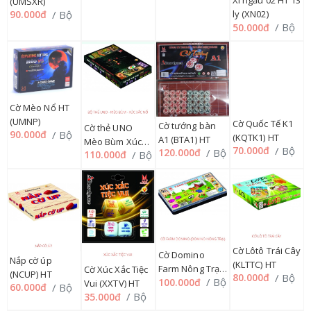
Xí ngầu 02 HT 13
(UMSXR)
/ Bộ
ly (XN02)
90.000đ
/ Bộ
50.000đ
Cờ Mèo Nổ HT
(UMNP)
Cờ tướng bàn
Cờ thẻ UNO
Cờ Quốc Tế K1
/ Bộ
90.000đ
A1 (BTA1) HT
Mèo Bùm Xúc
(KQTK1) HT
/ Bộ
120.000đ
/ Bộ
110.000đ
/ Bộ
70.000đ
Xắc Nổ HT
(TUNMBXXN),
55C
Cờ Lôtô Trái Cây
Cờ Domino
Nắp cờ úp
(KLTTC) HT
Farm Nông Trại
Cờ Xúc Xắc Tiệc
(NCUP) HT
/ Bộ
80.000đ
/ Bộ
100.000đ
(KFD)
Vui (XXTV) HT
/ Bộ
60.000đ
/ Bộ
35.000đ