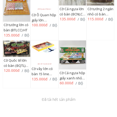
Cờ Cá ngựa lớn
Cờ tướng 2 ngăn
có bàn (BCNLCC)
nhỏ có bàn
Cờ Ô Quan hộp
/ Bộ
/ Bộ
135.000đ
115.000đ
HT
(BT2NNCC) HT
giấy lớn
/ Bộ
100.000đ
Cờ tướng lớn có
(KOQHGL) 6 in1
bàn (BTLCC) HT
HT
/ Bộ
135.000đ
Cờ Quốc tế lớn
có bàn (BQTL)
Cờ vây lớn có
/ Bộ
120.000đ
HT
Cờ Cá ngựa hộp
bàn 15 line
giấy xanh nhỏ
/ Bộ
135.000đ
(BVLCC) HT
/ Bộ
60.000đ
(KCNHX) HT
Đã tải hết sản phẩm