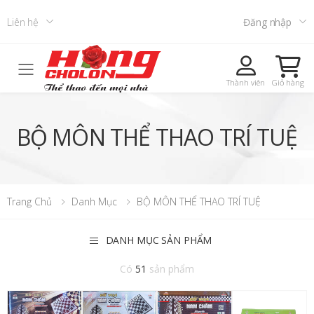
Liên hệ
Đăng nhập
Toggle mobile menu
Thành viên
Giỏ hàng
BỘ MÔN THỂ THAO TRÍ TUỆ
Trang Chủ
Danh Mục
BỘ MÔN THỂ THAO TRÍ TUỆ
DANH MỤC SẢN PHẨM
Có
51
sản phẩm