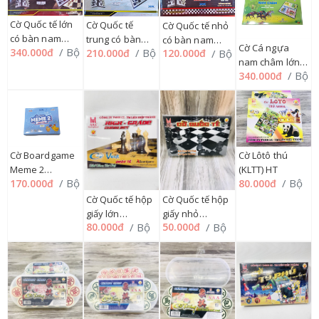
Cờ Quốc tế lớn
Cờ Quốc tế
Cờ Quốc tế nhỏ
có bàn nam
trung có bàn
có bàn nam
Cờ Cá ngựa
/ Bộ
340.000đ
/ Bộ
/ Bộ
210.000đ
châm
120.000đ
nam châm
châm
nam châm lớn
(HVUANCBL)
(HVUANCBT)
(HVUANCBN)
/ Bộ
340.000đ
có bàn
55CHT'''
55CHT'''
55CHT'''
TCNNCCCL
Cờ Lôtô thú
Cờ Boardgame
(KLTT) HT
Meme 2
/ Bộ
/ Bộ
80.000đ
170.000đ
UBGMM2
Cờ Quốc tế hộp
Cờ Quốc tế hộp
giấy lớn
giấy nhỏ
/ Bộ
/ Bộ
80.000đ
50.000đ
(KQTHGL) HT
(KQTHGN) HT