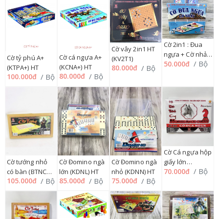
Cờ 2in1 : Đua
Cờ vây 2in1 HT
ngựa + Cờ nhảy
Cờ cá ngựa A+
Cờ tỷ phú A+
(KV2T1)
/ Bộ
50.000đ
(KCNN) HT
(KCNA+) HT
/ Bộ
(KTPA+) HT
80.000đ
/ Bộ
80.000đ
/ Bộ
100.000đ
Cờ Cá ngựa hộp
Cờ tướng nhỏ
Cờ Đomino ngà
Cờ Đomino ngà
giấy lớn
/ Bộ
70.000đ
có bàn (BTNCC)
lớn (KDNL) HT
nhỏ (KDNN) HT
(KCNHGL) HT
/ Bộ
/ Bộ
/ Bộ
105.000đ
85.000đ
75.000đ
HT