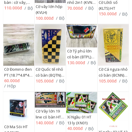
bàn : cờ vây,
Cờ Lôtô số
nhỏ 2in1 (KVNH)
Cờ vây lớn hộp
/ Bộ
110.000đ
/ Bộ
70.000đ
carô, cá ngựa
(KLTS) HT
HT
(KVLH)
/ Bộ
150.000đ
(B31NVCCN) HT
/ Bộ
100.000đ
Cờ Tỷ phú lớn
có bàn (BTPL)
/ Bộ
130.000đ
HT
Cờ Đomino đen
Cờ Quốc tế nhỏ
Cờ Cá ngựa nhỏ
PT (18.7*4.8*4.0
có bàn (BQTN)
có bàn (BCNN)
60.000đ
/ Bộ
/ Bộ
105.000đ
105.000đ
cm)
HT
HT
/ Hộp
Cờ Vây lớn 19
Xí Ngầu 01 HT
line có bàn HT
/ Bộ
140.000đ
13 ly (XN01)
(BVL19LCC)
Cờ Ma Sói HT
/ Bộ
40.000đ