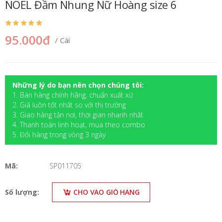
NOEL Đầm Nhung Nữ Hoàng size 6
95.000đ
/ Cái
Những lý do bạn nên chọn chúng tôi:
1. Bán hàng chính hãng, chuẩn xuất xứ
2. Giá luôn tốt nhất so với thị trường
3. Giao hàng tận nơi, thời gian nhanh nhất
4. Thanh toán linh hoạt, mua theo combo
5. Đối hàng trong vòng 3 ngày
Mã:
SP011705
Số lượng:
CHO VÀO GIỎ HÀNG