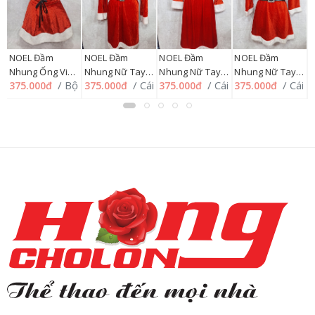
NOEL Đầm
NOEL Đầm
NOEL Đầm
NOEL Đầm
Nhung Ống Viền
Nhung Nữ Tay
Nhung Nữ Tay
Nhung Nữ Tay
N
ộ
/ Bộ
/ Cái
/ Cái
/ Cái
375.000đ
375.000đ
375.000đ
375.000đ
4
+ Cổ tay rời
Dài Cổ Tim
Dài Cổ Sen
Dài Cổ Lọ + Nón
D