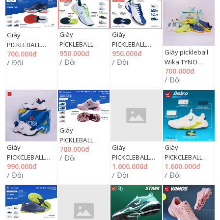
Giày
Giày
Giày
PICKLEBALL
PICKLEBALL
PICKLEBALL
Giày pickleball
950.000đ
950.000đ
700.000đ
Động Lực
Động Lực
Động Lực
/ Đôi
/ Đôi
Wika TYNO
/ Đôi
JOGARBOLA
JOGARBOLA
Promax PR-PI86
700.000đ
36=>44 (4 MÀU),
ENDURA
RANGER JG size
size 36=>44
/ Đôi
163GN
JG23557 size
39=>44, 09ĐL
nam + nữ, 09ĐL
nam 39=>44 +
nữ 36=>39, 09ĐL
Giày
PICKLEBALL
Giày
Giày
Giày
780.000đ
Động Lực
PICKCLEBALL
PICKCLEBALL
PICKCLEBALL
/ Đôi
Promax PR-PI88
990.000đ
1.600.000đ
1.600.000đ
WIKA VETEX
WIKA RUTA
WIKA ASTRO
size 39=>44
/ Đôi
/ Đôi
/ Đôi
36=>44, 163G
36=>44, 163G
36=>45, 163G
nam + 36=>39
(QUANG
(QUANG
(QUANG
nữ, 09ĐL
DƯƠNG) NY1099
DƯƠNG)
DƯƠNG) NY1099