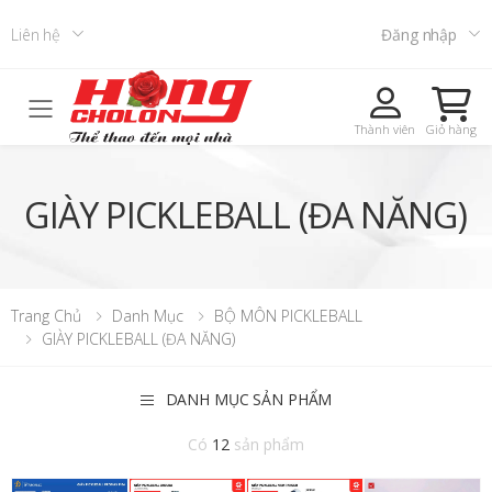
Liên hệ
Đăng nhập
Toggle mobile menu
Thành viên
Giỏ hàng
GIÀY PICKLEBALL (ĐA NĂNG)
Trang Chủ
Danh Mục
BỘ MÔN PICKLEBALL
GIÀY PICKLEBALL (ĐA NĂNG)
DANH MỤC SẢN PHẨM
Có
12
sản phẩm