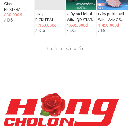
Giày
PICKLEBALL
Giày
Giày pickleball
Giày pickleball
830.000đ
Động Lực
PICKLEBALL
Wika QD STARK
Wika VAMOS
/ Đôi
Promax PR-PI89
1.150.000đ
1.699.000đ
1.450.000đ
Động Lực
QUANG DƯƠNG
QUANG DƯƠNG
size 39=>44
/ Đôi
/ Đôi
/ Đôi
JOGARBOLA
36=>44 (3 MÀU),
36=>44 (4 MÀU),
nam + 36=>39
BUBBLE JG size
163GN
163GN
nữ, 09ĐL
39=>44, 09ĐL
Đã tải hết sản phẩm