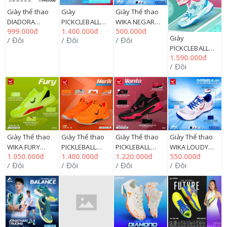
Giày thể thao
Giày
Giày Thể thao
DIADORA
PICKCLEBALL
WIKA NEGAR
999.000đ
1.400.000đ
500.000đ
NISHIN nam
KAIWIN AREA
36=>44, 163G
Giày
/ Đôi
/ Đôi
/ Đôi
39=>43
36=>44, 283G
NY599
PICKCLEBALL
DIAFVN2415,
1.590.000đ
KAMITO
294GM
/ Đôi
BRILLANT V1
36=>44
KMGP2402,
192MZN03GK
Giày Thể thao
Giày Thể thao
Giày Thể thao
Giày Thể thao
WIKA FURY
PICKLEBALL
PICKLEBALL
WIKA LOUDY
1.050.000đ
1.400.000đ
1.220.000đ
550.000đ
36=>45, 163G
WIKA MERIK
WIKA VANTA
36=>44, 163G
/ Đôi
/ Đôi
/ Đôi
/ Đôi
NY1199
36=>45, 163G
36=>45, 163G
NY599
NY1599
NY1399