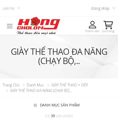
Liên hệ
Đăng nhập
Toggle mobile menu
Thành viên
Giỏ hàng
GIÀY THỂ THAO ĐA NĂNG
(CHẠY BỘ,..
Trang Chủ
Danh Mục
GIÀY THỂ THAO + DÉP
GIÀY THỂ THAO ĐA NĂNG (CHẠY BỘ,..
DANH MỤC SẢN PHẨM
Có
39
sản phẩm