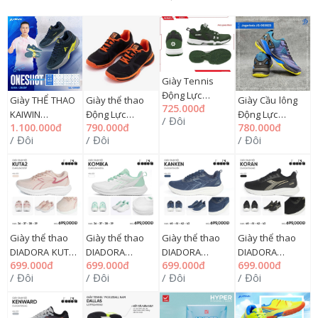
Giày Tennis
Động Lực
Giày THỂ THAO
Giày thể thao
Giày Cầu lông
725.000đ
JOGARBOLA
KAIWIN
Động Lực
Động Lực
/ Đôi
JG220822,
1.100.000đ
790.000đ
780.000đ
ONESHOT
JOGARBOLA
JOGARBOLA
39=>44 09ĐL
/ Đôi
/ Đôi
/ Đôi
36=>44, 283G
JG22098 nam
JG050923 PARU,
NY825
NY1299
(Pickleball,
39=>44 09ĐL
Tennis) 39=>44
NY885
09ĐL NY899
Giày thể thao
Giày thể thao
Giày thể thao
Giày thể thao
DIADORA KUTA2
DIADORA
DIADORA
DIADORA
699.000đ
699.000đ
699.000đ
699.000đ
36=>39
KOMIKA 36=>39
KANKEN 40=>43
KORAN 40=>43
/ Đôi
/ Đôi
/ Đôi
/ Đôi
DIARU240105PINK,
DIARU240403GREEN,
DIAX24F0403NAVY,
DIAX24F0404BLACK
294GW
294GW
294GM
294GM