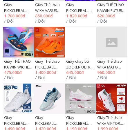
Giày
Giày Thể thao
Giày
Giày THỂ THAO
PICKCLEBALL
WIKA VARUS
PICKCLEBALL
KAIWIN FUTURE
1.700.000đ
850.000đ
1.820.000đ
620.000đ
KAIWIN
36=>44, 163G
KAIWIN
36=>44, 283G
/ Đôi
/ Đôi
/ Đôi
/ Đôi
BALANCE
NY850
DIAMOND
36=>44, 283G
36=>44, 283G
NY2199
Giày THỂ THAO
Giày Thể thao
Giày chạy bộ
Giày Thể thao
KAIWIN WICHER
PICKLEBALL
ZOCKER ULTRA
WIKA MATO
475.000đ
1.400.000đ
645.000đ
960.000đ
PICKLEBALL
WIKA LUMIX
LIGHT 2 ( 6 màu)
36=>44, 163G
/ Đôi
/ Đôi
/ Đôi
/ Đôi
36=>44, 283G
36=>45, 163G
, 36=>44.5 250G
NY1099
NY1599
Giày
Giày
Giày
Giày Thể thao
PICKCLEBALL
PICKLEBALL
PICKCLEBALL
WIKA VIKTOR,
1.490.000đ
1.420.000đ
1.190.000đ
1.999.000đ
KAMITO SLIDE
ZOCKER ASPIRE
KAMITO
163G