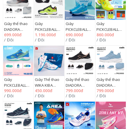
Giày thể thao
Giày
Giày
Giày
DIADORA
PICKCLEBALL
PICKCLEBALL
PICKCLEBALL
699.000đ
1.190.000đ
690.000đ
860.000đ
KENWARD
DIADORA LOTTO
WIKA HYPER
KAIWIN SLIGHT
/ Đôi
/ Đôi
/ Đôi
/ Đôi
40=>43
DALLAS 39=>44
36=>44, 163G
36=>44, 283G
DIAX24F0604GREY,
LOTTE2410 (đa
294GM
năng : tennis,..,
294GM
Giày
Giày Thể thao
Giày thể thao
Giày thể thao
PICKCLEBALL
WIKA KIBA
DIADORA
DIADORA
990.000đ
450.000đ
799.000đ
799.000đ
KAMITO ALL
36=>44, 163G
MEDORO nữ
MERRICK nữ
/ Đôi
/ Đôi
/ Đôi
/ Đôi
COURT 36=>44
NY599
36=>39
36=>39
KMGP2401,
DIAX24F1007B ,
DIAX24F0908U,
192MZN03GK
294GM
294GM