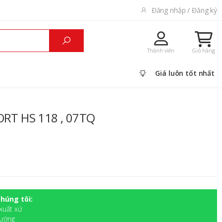
Đăng nhập / Đăng ký
Thành viên
Giỏ hàng
Giá luôn tốt nhất
ORT HS 118 , 07TQ
húng tôi:
xuất xứ
rường