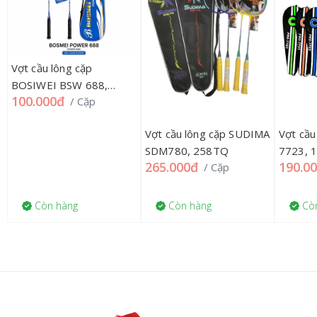
Vợt cầu lông cặp
BOSIWEI BSW 688,
100.000đ
/ Cặp
12TQ
Vợt cầu lông cặp SUDIMA
Vợt cầu
SDM780, 258TQ
7723, 
265.000đ
190.0
/ Cặp
Còn hàng
Còn hàng
Còn