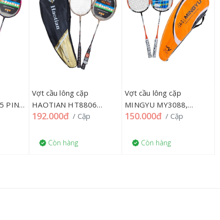
Vợt cầu lông cặp
Vợt cầu lông cặp
5 PINK
HAOTIAN HT8806
MINGYU MY3088,
192.000đ
150.000đ
/ Cặp
/ Cặp
GOLD, 07TQ'''
182TQ'''
Còn hàng
Còn hàng