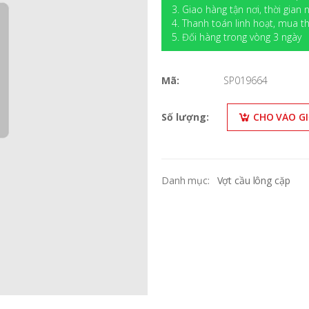
3. Giao hàng tận nơi, thời gian
4. Thanh toán linh hoạt, mua
5. Đối hàng trong vòng 3 ngày
Mã:
SP019664
Số lượng:
CHO VÀO G
Danh mục:
Vợt cầu lông cặp