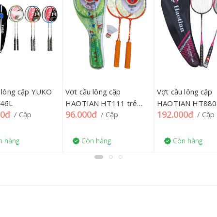
 lông cặp YUKO
Vợt cầu lông cặp
Vợt cầu lông cặp
146L
HAOTIAN HT111 trẻ
HAOTIAN HT880
00đ
96.000đ
192.000đ
/ Cặp
/ Cặp
/ Cặp
em, 07TQ'''
+ GREEN, 07TQ'''
 hàng
Còn hàng
Còn hàng