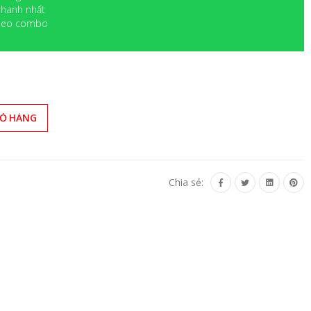
 nhanh nhất
 theo combo
IỎ HÀNG
Chia sẻ: