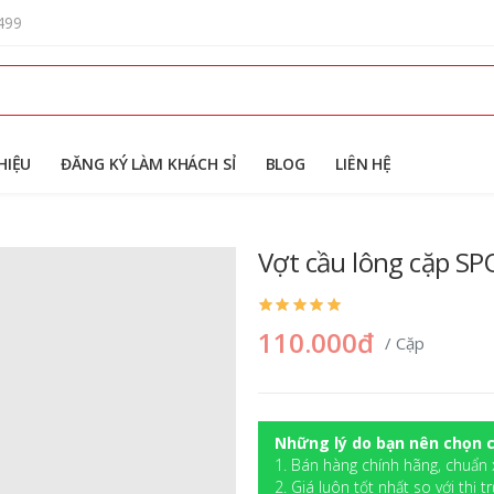
499
HIỆU
ĐĂNG KÝ LÀM KHÁCH SỈ
BLOG
LIÊN HỆ
Vợt cầu lông cặp SP
110.000đ
/ Cặp
Những lý do bạn nên chọn c
1. Bán hàng chính hãng, chuẩn 
2. Giá luôn tốt nhất so với thị t