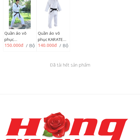
Quần áo võ
Quần áo võ
phục
phục KARATEDO
/ Bộ
/ Bộ
150.000đ
140.000đ
TAEKWONDO
BUFFALO vải
BUFFALO - vải
Kaki êm mềm
Kaki 65/35 dày
mát, 166V
tốt mát, 166V
Đã tải hết sản phẩm