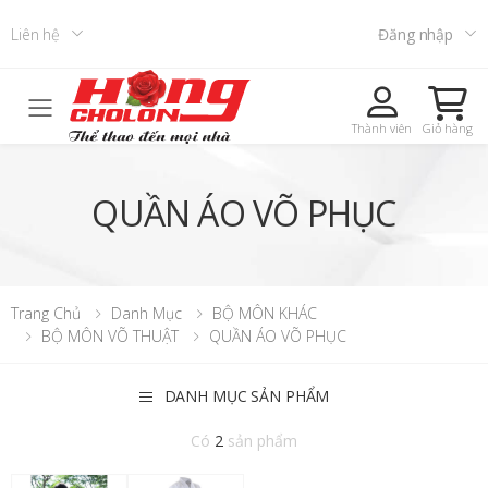
Liên hệ
Đăng nhập
Toggle mobile menu
Thành viên
Giỏ hàng
QUẦN ÁO VÕ PHỤC
Trang Chủ
Danh Mục
BỘ MÔN KHÁC
BỘ MÔN VÕ THUẬT
QUẦN ÁO VÕ PHỤC
DANH MỤC SẢN PHẨM
Có
2
sản phẩm