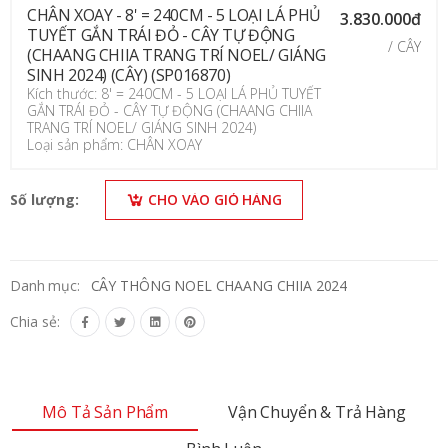
CHÂN XOAY - 8' = 240CM - 5 LOẠI LÁ PHỦ
3.830.000đ
TUYẾT GẮN TRÁI ĐỎ - CÂY TỰ ĐỘNG
/ CÂY
(CHAANG CHIIA TRANG TRÍ NOEL/ GIÁNG
SINH 2024) (CÂY) (SP016870)
Kích thước: 8' = 240CM - 5 LOẠI LÁ PHỦ TUYẾT
GẮN TRÁI ĐỎ - CÂY TỰ ĐỘNG (CHAANG CHIIA
TRANG TRÍ NOEL/ GIÁNG SINH 2024)
Loại sản phẩm: CHÂN XOAY
Số lượng:
CHO VÀO GIỎ HÀNG
Danh mục:
CÂY THÔNG NOEL CHAANG CHIIA 2024
Chia sẻ:
Mô Tả Sản Phẩm
Vận Chuyển & Trả Hàng