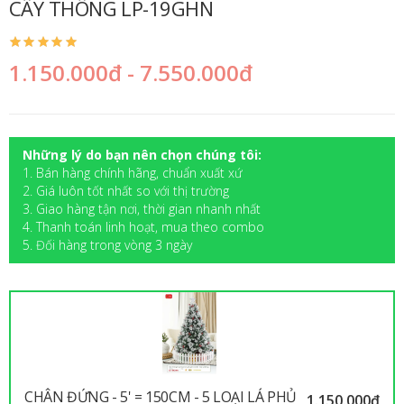
CÂY THÔNG LP-19GHN
1.150.000đ - 7.550.000đ
Những lý do bạn nên chọn chúng tôi:
1. Bán hàng chính hãng, chuẩn xuất xứ
2. Giá luôn tốt nhất so với thị trường
3. Giao hàng tận nơi, thời gian nhanh nhất
4. Thanh toán linh hoạt, mua theo combo
5. Đối hàng trong vòng 3 ngày
CHÂN ĐỨNG - 5' = 150CM - 5 LOẠI LÁ PHỦ
1.150.000đ