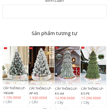
Bình Luận
Sản phẩm tương tự
CÂY THÔNG LP-
C
CÂY THÔNG LP-
CÂY THÔNG LP-
CÂY THÔNG LP-
19GHN
K
AP-HS
KS-A4
KS-PE
1.150.000đ
2
1.936.000đ
12.958.000đ
17.290.000đ
/ CÂY
/
/ CÂY
/ Cây
/ Cây