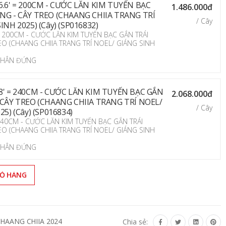
.6' = 200CM - CƯỚC LĂN KIM TUYẾN BẠC
1.486.000đ
NG - CÂY TREO (CHAANG CHIIA TRANG TRÍ
/ Cây
NH 2025) (Cây) (SP016832)
' = 200CM - CƯỚC LĂN KIM TUYẾN BẠC GẮN TRÁI
EO (CHAANG CHIIA TRANG TRÍ NOEL/ GIÁNG SINH
 CHÂN ĐỨNG
8' = 240CM - CƯỚC LĂN KIM TUYẾN BẠC GẮN
2.068.000đ
 CÂY TREO (CHAANG CHIIA TRANG TRÍ NOEL/
/ Cây
5) (Cây) (SP016834)
= 240CM - CƯỚC LĂN KIM TUYẾN BẠC GẮN TRÁI
EO (CHAANG CHIIA TRANG TRÍ NOEL/ GIÁNG SINH
 CHÂN ĐỨNG
IỎ HÀNG
HAANG CHIIA 2024
Chia sẻ: