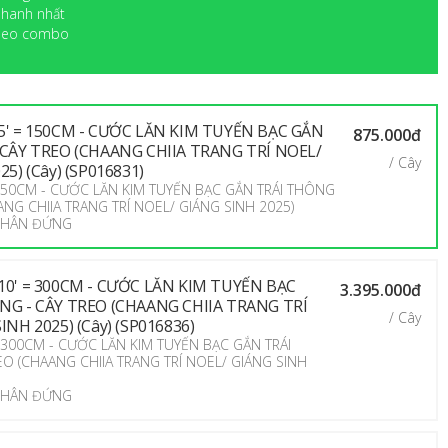
 nhanh nhất
 theo combo
5' = 150CM - CƯỚC LĂN KIM TUYẾN BẠC GẮN
875.000đ
 CÂY TREO (CHAANG CHIIA TRANG TRÍ NOEL/
/ Cây
5) (Cây) (SP016831)
= 150CM - CƯỚC LĂN KIM TUYẾN BẠC GẮN TRÁI THÔNG
ANG CHIIA TRANG TRÍ NOEL/ GIÁNG SINH 2025)
 CHÂN ĐỨNG
10' = 300CM - CƯỚC LĂN KIM TUYẾN BẠC
3.395.000đ
NG - CÂY TREO (CHAANG CHIIA TRANG TRÍ
/ Cây
NH 2025) (Cây) (SP016836)
 = 300CM - CƯỚC LĂN KIM TUYẾN BẠC GẮN TRÁI
EO (CHAANG CHIIA TRANG TRÍ NOEL/ GIÁNG SINH
 CHÂN ĐỨNG