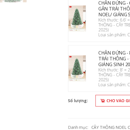
CHÂN ĐỨNG - 6
GẮN TRÁI THÔ
NOEL/ GIÁNG SI
Kích thước: 6.6
THÔNG - CÂY TR
2025)
Loại sản phẩm:
CHÂN ĐỨNG - 
TRÁI THÔNG -
GIÁNG SINH 202
Kích thước: 8' 
THÔNG - CÂY TR
2025)
Loại sản phẩm:
Số lượng:
CHO VÀO G
Danh mục:
CÂY THÔNG NOEL C