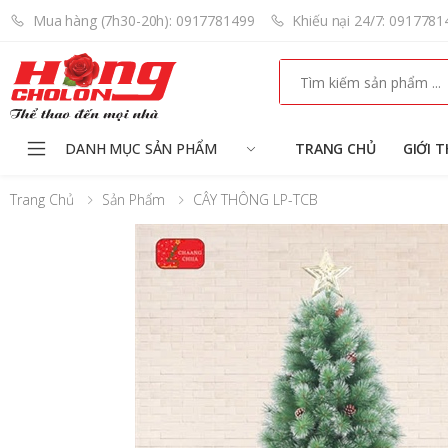
Mua hàng (7h30-20h): 0917781499
Khiếu nại 24/7: 0917781
Search
DANH MỤC SẢN PHẨM
TRANG CHỦ
GIỚI T
Trang Chủ
Sản Phẩm
CÂY THÔNG LP-TCB