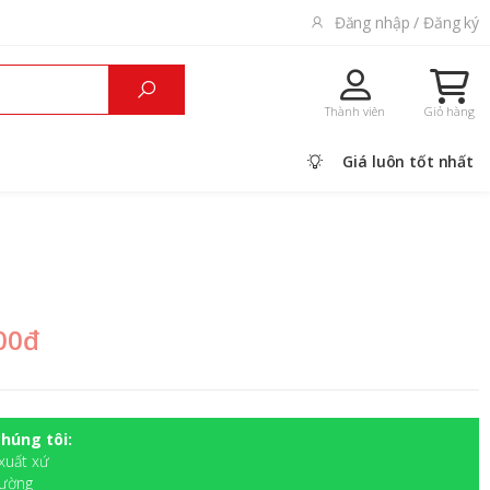
Đăng nhập / Đăng ký
Thành viên
Giỏ hàng
Giá luôn tốt nhất
000đ
húng tôi:
xuất xứ
rường