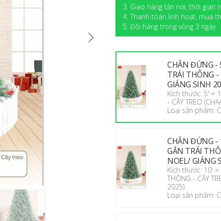
3. Giao hàng tận nơi, thời gian
4. Thanh toán linh hoạt, mua
5. Đối hàng trong vòng 3 ngày
CHÂN ĐỨNG - 
TRÁI THÔNG -
GIÁNG SINH 202
Kích thước: 5' 
- CÂY TREO (CHA
Loại sản phẩm:
CHÂN ĐỨNG - 
GẮN TRÁI THÔ
NOEL/ GIÁNG SI
Kích thước: 10'
THÔNG - CÂY TR
2025)
Loại sản phẩm: