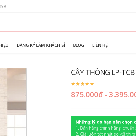
499
HIỆU
ĐĂNG KÝ LÀM KHÁCH SỈ
BLOG
LIÊN HỆ
CÂY THÔNG LP-TCB
875.000đ - 3.395.
Những lý do bạn nên chọn c
1. Bán hàng chính hãng, chuẩn 
2. Giá luôn tốt nhất so với thị t