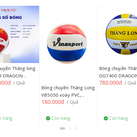
huyền Thăng long
Bóng chuyền Thă
9 DRAGON
DG7400 DRAGON
000đ
780.000đ
/ Quả
/ Quả
, 39TL
Bóng chuyền Thăng Long
VB5050 xoáy PVC,
180.000đ
/ Quả
39TL'''
 hàng
Còn hàng
Còn hàng