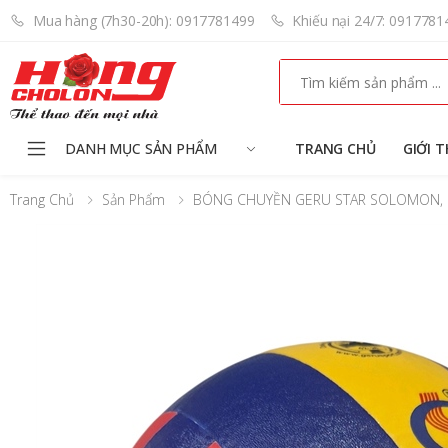
Mua hàng (7h30-20h): 0917781499
Khiếu nại 24/7: 0917781
Search
DANH MỤC SẢN PHẨM
TRANG CHỦ
GIỚI T
Trang Chủ
Sản Phẩm
BÓNG CHUYỀN GERU STAR SOLOMON,