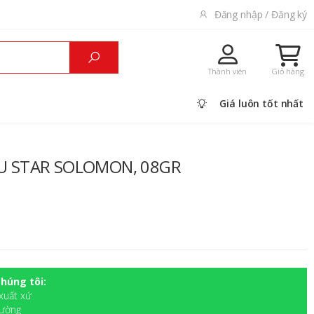
Đăng nhập / Đăng ký
Thành viên
Giỏ hàng
Giá luôn tốt nhất
U STAR SOLOMON, 08GR
húng tôi:
xuất xứ
rường