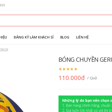
499
HIỆU
ĐĂNG KÝ LÀM KHÁCH SỈ
BLOG
LIÊN HỆ
 08GR
BÓNG CHUYỀN GER
110.000đ
/ Quả
Những lý do bạn nên chọn c
1. Bán hàng chính hãng, chuẩn 
2. Giá luôn tốt nhất so với thị t