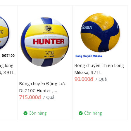
ng long
Bóng chuyền Thiên Long
, 39TL
Mikasa, 37TL
90.000đ
/ Quả
Bóng chuyền Động Lực
DL210C Hunter ,
715.000đ
/ Quả
09ĐLV5
Còn hàng
Còn hàng