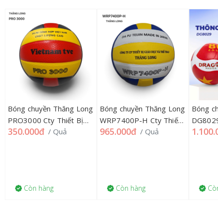
g
Bóng chuyền Thăng Long
Bóng chuyền Thăng Long
Bóng c
PRO3000 Cty Thiết Bị
WRP7400P-H Cty Thiết
DG802
350.000đ
965.000đ
1.100.
/ Quả
/ Quả
Giáo Dục, 299TL
Bị Giáo Dục, 299TL
MASTER
Còn hàng
Còn hàng
Còn