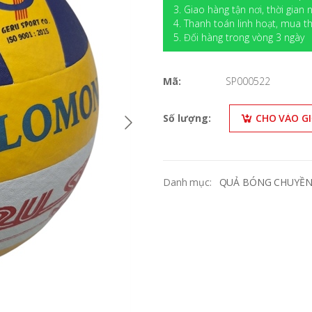
3. Giao hàng tận nơi, thời gian
4. Thanh toán linh hoạt, mua
5. Đối hàng trong vòng 3 ngày
Mã:
SP000522
Số lượng:
CHO VÀO G
Danh mục:
QUẢ BÓNG CHUYỀN