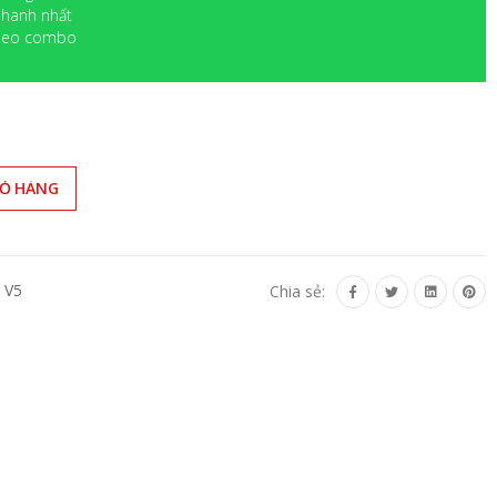
 nhanh nhất
 theo combo
IỎ HÀNG
 V5
Chia sẻ: