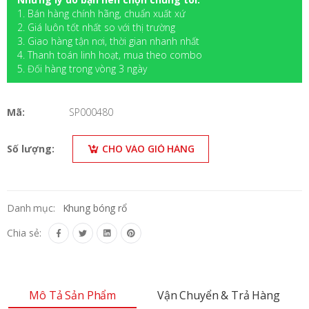
1. Bán hàng chính hãng, chuẩn xuất xứ
2. Giá luôn tốt nhất so với thị trường
3. Giao hàng tận nơi, thời gian nhanh nhất
4. Thanh toán linh hoạt, mua theo combo
5. Đối hàng trong vòng 3 ngày
Mã:
SP000480
Số lượng:
CHO VÀO GIỎ HÀNG
Danh mục:
Khung bóng rổ
Chia sẻ:
Mô Tả Sản Phẩm
Vận Chuyển & Trả Hàng