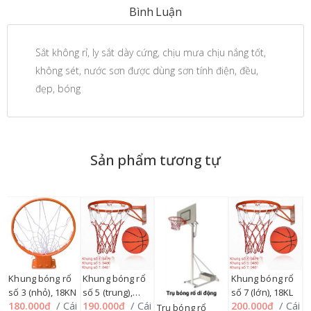
Bình Luận
Sắt không rỉ, ly sắt dày cứng, chịu mưa chịu nắng tốt,
không sét, nước sơn được dùng sơn tính điện, đều,
đẹp, bóng
Sản phẩm tương tự
Khung bóng rổ
Khung bóng rổ
Khung bóng rổ
K
số 3 (nhỏ), 18KN
số 5 (trung),
số 7 (lớn), 18KL
s
i
/ Cái
/ Cái
/ Cái
180.000đ
190.000đ
200.000đ
1
18KT
Trụ bóng rổ